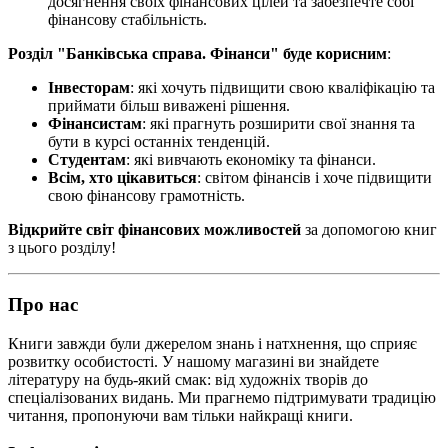
досягнення своїх фінансових цілей та забезпечте собі
фінансову стабільність.
Розділ "Банківська справа. Фінанси" буде корисним
:
Інвесторам
: які хочуть підвищити свою кваліфікацію та
приймати більш виважені рішення.
Фінансистам
: які прагнуть розширити свої знання та
бути в курсі останніх тенденцій.
Студентам
: які вивчають економіку та фінанси.
Всім, хто цікавиться
: світом фінансів і хоче підвищити
свою фінансову грамотність.
Відкрийте світ фінансових можливостей
за допомогою книг
з цього розділу!
Про нас
Книги завжди були джерелом знань і натхнення, що сприяє
розвитку особистості. У нашому магазині ви знайдете
літературу на будь-який смак: від художніх творів до
спеціалізованих видань. Ми прагнемо підтримувати традицію
читання, пропонуючи вам тільки найкращі книги.