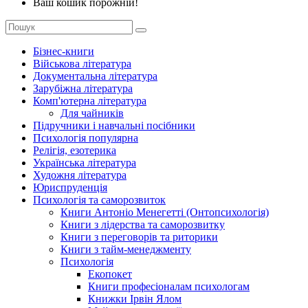
Ваш кошик порожній!
Бізнес-книги
Військова література
Документальна література
Зарубіжна література
Комп'ютерна література
Для чайників
Підручники і навчальні посібники
Психологія популярна
Релігія, езотерика
Українська література
Художня література
Юриспруденція
Психологія та саморозвиток
Книги Антоніо Менегетті (Онтопсихологія)
Книги з лідерства та саморозвитку
Книги з переговорів та риторики
Книги з тайм-менеджменту
Психологія
Екопокет
Книги професіоналам психологам
Книжки Ірвін Ялом