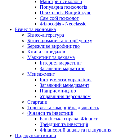
Майстри психології
Популярна психологія
Психологія Вищий курс
Сам собі психолог
Філософія - Neoclassic
Бізнес та економіка
Бізнес-література
Бізнес-романи та історії успіху
Бережливе виробництво
Книги з продажів
Маркетинг та реклама
Інтернет маркетинг
Загальний маркетинг
Менеджмент
Інструменти управління
Загальний менеджмент
Підприємництво
Управління персоналом
Стартапи
Торгівля та комерційна діяльність
Фінанси та інвестиції
Банківська справа. Фінанси
Трейдинг та інвестиції
Фінансовий аналіз та планування
Подарункові книги