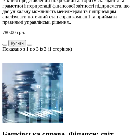
У книзі представлений покроковий алгоритм складання та
грамотної інтерпретації фінансової звітності підприємств, що
дає унікальну можливість менеджерам та підприємцям
аналізувати поточний стан справ компанії та приймати
правильні управлінські рішення..
780.00 грн.
Купити
Показано з 1 по 3 із 3 (1 сторінок)
Банківська справа. Фінанси: світ