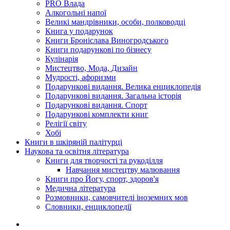
PRO Влада
Алкогольні напої
Великі мандрівники, особи, полководці
Книга у подарунок
Книги Броніслава Виногродського
Книги подарункові по бізнесу
Кулінарія
Мистецтво, Мода, Дизайн
Мудрості, афоризми
Подарункові видання. Велика енциклопедія
Подарункові видання. Загальна історія
Подарункові видання. Спорт
Подарункові комплекти книг
Релігії світу
Хобі
Книги в шкіряній палітурці
Наукова та освітня література
Книги для творчості та рукоділля
Навчання мистецтву малювання
Книги про Йогу, спорт, здоров'я
Медична література
Розмовники, самовчителі іноземних мов
Словники, енциклопедії