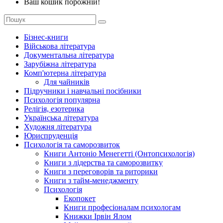
Ваш кошик порожній!
Бізнес-книги
Військова література
Документальна література
Зарубіжна література
Комп'ютерна література
Для чайників
Підручники і навчальні посібники
Психологія популярна
Релігія, езотерика
Українська література
Художня література
Юриспруденція
Психологія та саморозвиток
Книги Антоніо Менегетті (Онтопсихологія)
Книги з лідерства та саморозвитку
Книги з переговорів та риторики
Книги з тайм-менеджменту
Психологія
Екопокет
Книги професіоналам психологам
Книжки Ірвін Ялом