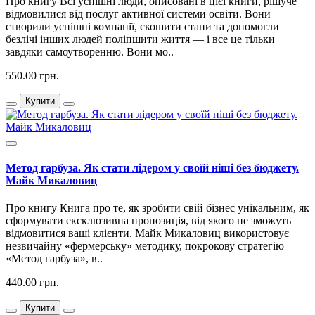
Про книгу Всі успішні люди, описовані в цієї книги, рішуче
відмовилися від послуг активної системи освіти. Вони
створили успішні компанії, скошити стани та допомогли
безлічі інших людей поліпшити життя — і все це тільки
завдяки самоутворенню. Вони мо..
550.00 грн.
Купити
Метод гарбуза. Як стати лідером у своїй ніші без бюджету.
Майк Микаловиц
Про книгу Книга про те, як зробити свій бізнес унікальним, як
сформувати ексклюзивна пропозиція, від якого не зможуть
відмовитися ваші клієнти. Майк Микаловиц використовує
незвичайну «фермерську» методику, покрокову стратегію
«Метод гарбуза», в..
440.00 грн.
Купити