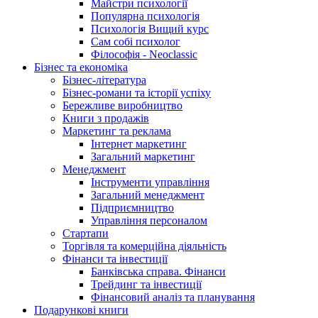
Майстри психології
Популярна психологія
Психологія Вищий курс
Сам собі психолог
Філософія - Neoclassic
Бізнес та економіка
Бізнес-література
Бізнес-романи та історії успіху
Бережливе виробництво
Книги з продажів
Маркетинг та реклама
Інтернет маркетинг
Загальний маркетинг
Менеджмент
Інструменти управління
Загальний менеджмент
Підприємництво
Управління персоналом
Стартапи
Торгівля та комерційна діяльність
Фінанси та інвестиції
Банківська справа. Фінанси
Трейдинг та інвестиції
Фінансовий аналіз та планування
Подарункові книги