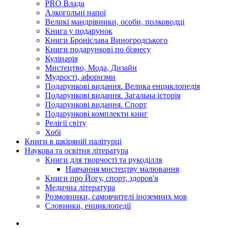
PRO Влада
Алкогольні напої
Великі мандрівники, особи, полководці
Книга у подарунок
Книги Броніслава Виногродського
Книги подарункові по бізнесу
Кулінарія
Мистецтво, Мода, Дизайн
Мудрості, афоризми
Подарункові видання. Велика енциклопедія
Подарункові видання. Загальна історія
Подарункові видання. Спорт
Подарункові комплекти книг
Релігії світу
Хобі
Книги в шкіряній палітурці
Наукова та освітня література
Книги для творчості та рукоділля
Навчання мистецтву малювання
Книги про Йогу, спорт, здоров'я
Медична література
Розмовники, самовчителі іноземних мов
Словники, енциклопедії