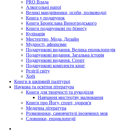
PRO Влада
Алкогольні напої
Великі мандрівники, особи, полководці
Книга у подарунок
Книги Броніслава Виногродського
Книги подарункові по бізнесу
Кулінарія
Мистецтво, Мода, Дизайн
Мудрості, афоризми
Подарункові видання. Велика енциклопедія
Подарункові видання. Загальна історія
Подарункові видання. Спорт
Подарункові комплекти книг
Релігії світу
Хобі
Книги в шкіряній палітурці
Наукова та освітня література
Книги для творчості та рукоділля
Навчання мистецтву малювання
Книги про Йогу, спорт, здоров'я
Медична література
Розмовники, самовчителі іноземних мов
Словники, енциклопедії