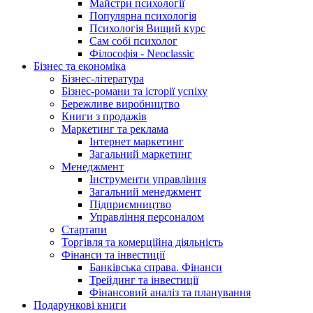
Майстри психології
Популярна психологія
Психологія Вищий курс
Сам собі психолог
Філософія - Neoclassic
Бізнес та економіка
Бізнес-література
Бізнес-романи та історії успіху
Бережливе виробництво
Книги з продажів
Маркетинг та реклама
Інтернет маркетинг
Загальний маркетинг
Менеджмент
Інструменти управління
Загальний менеджмент
Підприємництво
Управління персоналом
Стартапи
Торгівля та комерційна діяльність
Фінанси та інвестиції
Банківська справа. Фінанси
Трейдинг та інвестиції
Фінансовий аналіз та планування
Подарункові книги