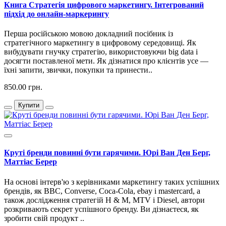
Книга Стратегія цифрового маркетингу. Інтегрований
підхід до онлайн-маркерингу
Перша російською мовою докладний посібник із
стратегічного маркетингу в цифровому середовищі. Як
вибудувати гнучку стратегію, використовуючи big data і
досягти поставленої мети. Як дізнатися про клієнтів усе —
їхні запити, звички, покупки та принести..
850.00 грн.
Купити
Круті бренди повинні бути гарячими. Юрі Ван Ден Берг,
Маттіас Берер
На основі інтерв'ю з керівниками маркетингу таких успішних
брендів, як BBC, Converse, Coca-Cola, ebay і mastercard, а
також дослідження стратегій H & M, MTV і Diesel, автори
розкривають секрет успішного бренду. Ви дізнаєтеся, як
зробити свій продукт ..