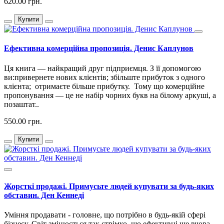
620.00 грн.
Купити
Ефективна комерційна пропозиція. Денис Каплунов
Ця книга — найкращий друг підприємця. З її допомогою
ви:привернете нових клієнтів; збільште прибуток з одного
клієнта; отримаєте більше прибутку. Тому що комерційне
пропонування — це не набір чорних букв на білому аркуші, а
позаштат..
550.00 грн.
Купити
Жорсткі продажі. Примусьте людей купувати за будь-яких
обставин. Ден Кеннеді
Уміння продавати - головне, що потрібно в будь-якій сфері
бізнесу. Світ змінюється так стрімко, що ефективні ще вчора