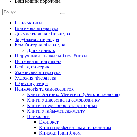
Ваш кошик порожній!
Бізнес-книги
Військова література
Документальна література
Зарубіжна література
Комп'ютерна література
Для чайників
Підручники і навчальні посібники
Психологія популярна
Релігія, езотерика
Українська література
Художня література
Юриспруденція
Психологія та саморозвиток
Книги Антоніо Менегетті (Онтопсихологія)
Книги з лідерства та саморозвитку
Книги з переговорів та риторики
Книги з тайм-менеджменту
Психологія
Екопокет
Книги професіоналам психологам
Книжки Ірвін Ялом