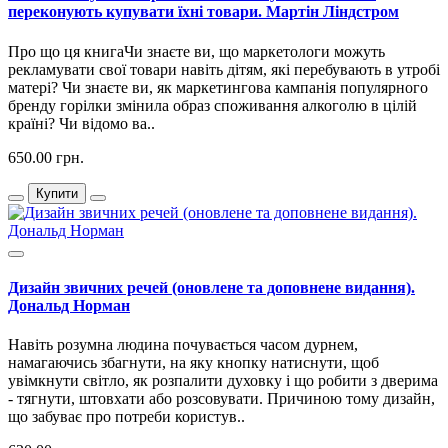
переконують купувати їхні товари. Мартін Ліндстром
Про що ця книгаЧи знаєте ви, що маркетологи можуть
рекламувати свої товари навіть дітям, які перебувають в утробі
матері? Чи знаєте ви, як маркетингова кампанія популярного
бренду горілки змінила образ споживання алкоголю в цілій
країні? Чи відомо ва..
650.00 грн.
Купити
Дизайн звичних речей (оновлене та доповнене видання).
Дональд Норман
Навіть розумна людина почувається часом дурнем,
намагаючись збагнути, на яку кнопку натиснути, щоб
увімкнути світло, як розпалити духовку і що робити з дверима
- тягнути, штовхати або розсовувати. Причиною тому дизайн,
що забуває про потреби користув..