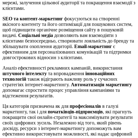
мережі, залучення цільової аудиторії та покращення взаємодії з
клієнтами.
SEO та контент-маркетинг
фокусуються на створенні
якісного контенту та його оптимізації для пошукових систем,
щоб підвищити органічне розміщення сайту в пошуковій
видачі.
Соціальні медіа
дозволяють вам взаємодіяти з
клієнтами безпосередньо, створювати лояльність до бренду та
збільшувати охоплення аудиторії.
Email-маркетинг
є
ефективним для персоналізованих комунікацій та підтримки
довгострокових відносин з клієнтами.
Аналіз ефективності рекламних кампаній, використання
штучного інтелекту
та впровадження
інноваційних
технологій
також відіграють важливу роль у сучасних
стратегіях інтернет-маркетингу.
Автоматизація маркетингу
допомагає спростити процес управління кампаніями та
відстеження результатів.
Ця категорія призначена як для
професіоналів
в галузі
маркетингу, так і для
початківців-підприємців
, які прагнуть
покращити свої онлайн-стратегії та максимізувати результати
своїх цифрових зусиль. Незалежно від того, який рівень
досвіду, ресурси з інтернет-маркетингу допоможуть вам
ефективно використовувати можливості, які надає цифровий