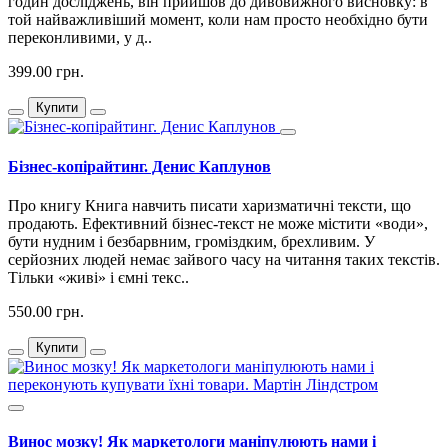
годин досліджень, він прийшов до дивовижного висновку: в
той найважливіший момент, коли нам просто необхідно бути
переконливими, у д..
399.00 грн.
Купити
Бізнес-копірайтинг. Денис Каплунов
Про книгу Книга навчить писати харизматичні тексти, що
продають. Ефективний бізнес-текст не може містити «води»,
бути нудним і безбарвним, громіздким, брехливим. У
серйозних людей немає зайвого часу на читання таких текстів.
Тільки «живі» і ємні текс..
550.00 грн.
Купити
Винос мозку! Як маркетологи маніпулюють нами і