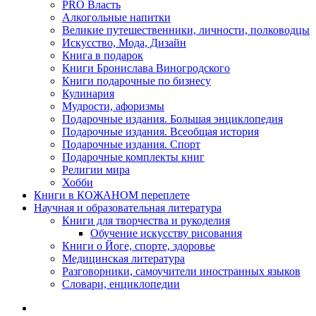
PRO Власть
Алкогольные напитки
Великие путешественники, личности, полководцы
Искусство, Мода, Дизайн
Книга в подарок
Книги Бронислава Виногродского
Книги подарочные по бизнесу
Кулинария
Мудрости, афоризмы
Подарочные издания. Большая энциклопедия
Подарочные издания. Всеобщая история
Подарочные издания. Спорт
Подарочные комплекты книг
Религии мира
Хобби
Книги в КОЖАНОМ переплете
Научная и образовательная литература
Книги для творчества и рукоделия
Обучение искусству рисования
Книги о Йоге, спорте, здоровье
Медицинская литература
Разговорники, самоучители иностранных языков
Словари, енциклопедии