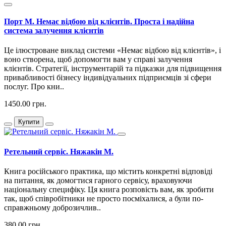
Порт М. Немає відбою від клієнтів. Проста і надійна
система залучення клієнтів
Це ілюстроване виклад системи «Немає відбою від клієнтів», і
воно створена, щоб допомогти вам у справі залучення
клієнтів. Стратегії, інструментарій та підказки для підвищення
привабливості бізнесу індивідуальних підприємців зі сфери
послуг. Про кни..
1450.00 грн.
Купити
Ретельний сервіс. Няжакін М.
Книга російського практика, що містить конкретні відповіді
на питання, як домогтися гарного сервісу, враховуючи
національну специфіку. Ця книга розповість вам, як зробити
так, щоб співробітники не просто посміхалися, а були по-
справжньому доброзичлив..
380.00 грн.