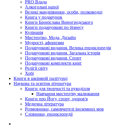
PRO Влада
Алкогольні напої
Великі мандрівники, особи, полководці
Книга у подарунок
Книги Броніслава Виногродського
Книги подарункові по бізнесу
Кулінарія
Мистецтво, Мода, Дизайн
Мудрості, афоризми
Подарункові видання. Велика енциклопедія
Подарункові видання. Загальна історія
Подарункові видання. Спорт
Подарункові комплекти книг
Релігії світу
Хобі
Книги в шкіряній палітурці
Наукова та освітня література
Книги для творчості та рукоділля
Навчання мистецтву малювання
Книги про Йогу, спорт, здоров'я
Медична література
Розмовники, самовчителі іноземних мов
Словники, енциклопедії