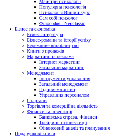
Майстри психології
Популярна психологія
Психологія Вищий курс
Сам собі психолог
Філософія - Neoclassic
Бізнес та економіка
Бізнес-література
Бізнес-романи та історії успіху
Бережливе виробництво
Книги з продажів
Маркетинг та реклама
Інтернет маркетинг
Загальний маркетинг
Менеджмент
Інструменти управління
Загальний менеджмент
Підприємництво
Управління персоналом
Стартапи
Торгівля та комерційна діяльність
Фінанси та інвестиції
Банківська справа. Фінанси
Трейдинг та інвестиції
Фінансовий аналіз та планування
Подарункові книги