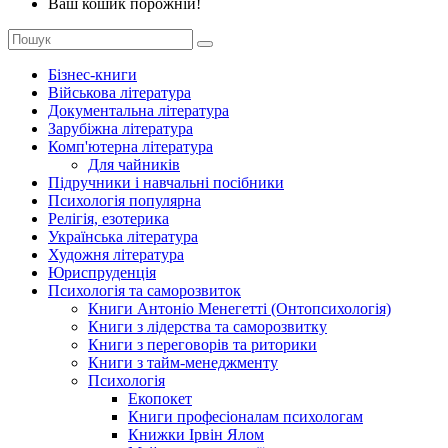
Ваш кошик порожній!
Бізнес-книги
Військова література
Документальна література
Зарубіжна література
Комп'ютерна література
Для чайників
Підручники і навчальні посібники
Психологія популярна
Релігія, езотерика
Українська література
Художня література
Юриспруденція
Психологія та саморозвиток
Книги Антоніо Менегетті (Онтопсихологія)
Книги з лідерства та саморозвитку
Книги з переговорів та риторики
Книги з тайм-менеджменту
Психологія
Екопокет
Книги професіоналам психологам
Книжки Ірвін Ялом