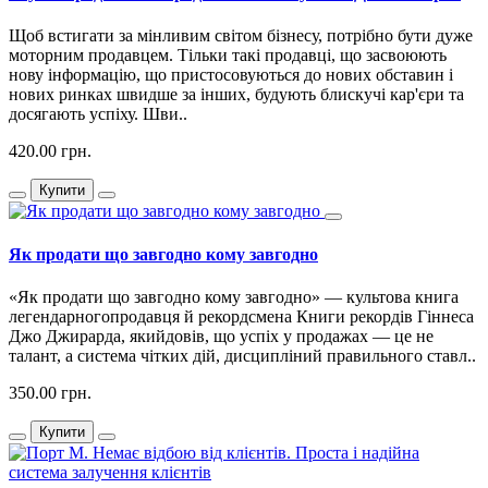
Щоб встигати за мінливим світом бізнесу, потрібно бути дуже
моторним продавцем. Тільки такі продавці, що засвоюють
нову інформацію, що пристосовуються до нових обставин і
нових ринках швидше за інших, будують блискучі кар'єри та
досягають успіху. Шви..
420.00 грн.
Купити
Як продати що завгодно кому завгодно
«Як продати що завгодно кому завгодно» — культова книга
легендарногопродавця й рекордсмена Книги рекордів Гіннеса
Джо Джирарда, якийдовів, що успіх у продажах — це не
талант, а система чітких дій, дисципліний правильного ставл..
350.00 грн.
Купити