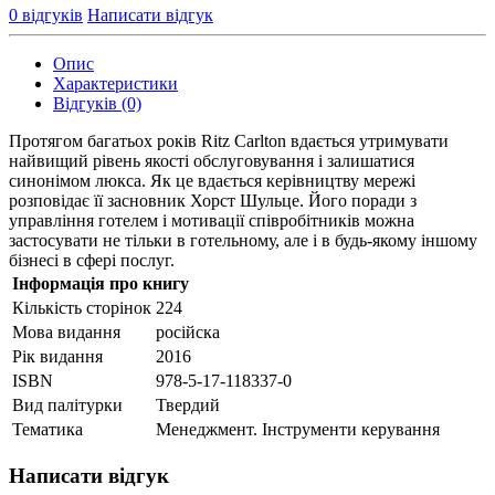
0 відгуків
Написати відгук
Опис
Характеристики
Відгуків (0)
Протягом багатьох років Ritz Carlton вдається утримувати
найвищий рівень якості обслуговування і залишатися
синонімом люкса. Як це вдається керівництву мережі
розповідає її засновник Хорст Шульце. Його поради з
управління готелем і мотивації співробітників можна
застосувати не тільки в готельному, але і в будь-якому іншому
бізнесі в сфері послуг.
Інформація про книгу
Кількість сторінок
224
Мова видання
російска
Рік видання
2016
ISBN
978-5-17-118337-0
Вид палітурки
Твердий
Тематика
Менеджмент. Інструменти керування
Написати відгук