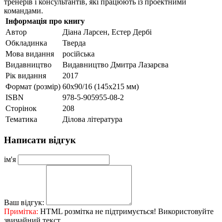
тренерів і консультантів, які працюють із проектними
командами.
Інформація про книгу
Автор
Діана Ларсен, Естер Дербі
Обкладинка
Тверда
Мова видання
російська
Видавництво
Видавництво Дмитра Лазарєва
Рік видання
2017
Формат (розмір)
60x90/16 (145х215 мм)
ISBN
978-5-905955-08-2
Сторінок
208
Тематика
Ділова література
Написати відгук
ім'я
Ваш відгук:
Примітка:
HTML розмітка не підтримується! Використовуйте
звичайний текст.