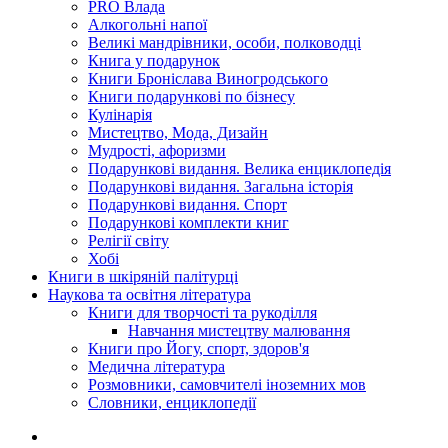
PRO Влада
Алкогольні напої
Великі мандрівники, особи, полководці
Книга у подарунок
Книги Броніслава Виногродського
Книги подарункові по бізнесу
Кулінарія
Мистецтво, Мода, Дизайн
Мудрості, афоризми
Подарункові видання. Велика енциклопедія
Подарункові видання. Загальна історія
Подарункові видання. Спорт
Подарункові комплекти книг
Релігії світу
Хобі
Книги в шкіряній палітурці
Наукова та освітня література
Книги для творчості та рукоділля
Навчання мистецтву малювання
Книги про Йогу, спорт, здоров'я
Медична література
Розмовники, самовчителі іноземних мов
Словники, енциклопедії