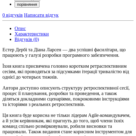
порівняння
0 відгуків
Написати відгук
Опис
Характеристики
Відгуків (0)
Естер Дербі та Діана Ларсен — два успішні фасилітари, що
працюють у галузі розробки програмного забезпечення.
Їхня книга присвячена головно коротким ретраспективним
сесіям, які проводяться за підсумками ітерації тривалістю від
однієї до чотирьох тижнів.
Автори доступно описують структуру ретроспективної сесії,
процес її планування, розробки та проведення, а також
діляться докладними сценаріями, покроковими інструкціями
та історіями з реальних ретроспективів.
Ця книга буде корисна не тільки лідерам Agile-командувачем,
а й усім керівникам, які прагнуть до того, щоб члени їхніх
команд спільно розмірковували, робили висновки та
працювали. Також видання стане корисним інструментом для