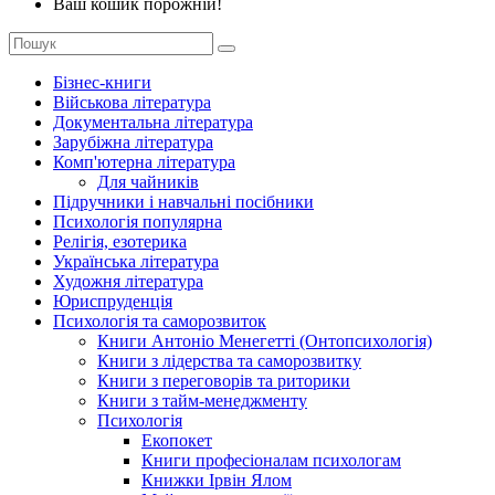
Ваш кошик порожній!
Бізнес-книги
Військова література
Документальна література
Зарубіжна література
Комп'ютерна література
Для чайників
Підручники і навчальні посібники
Психологія популярна
Релігія, езотерика
Українська література
Художня література
Юриспруденція
Психологія та саморозвиток
Книги Антоніо Менегетті (Онтопсихологія)
Книги з лідерства та саморозвитку
Книги з переговорів та риторики
Книги з тайм-менеджменту
Психологія
Екопокет
Книги професіоналам психологам
Книжки Ірвін Ялом