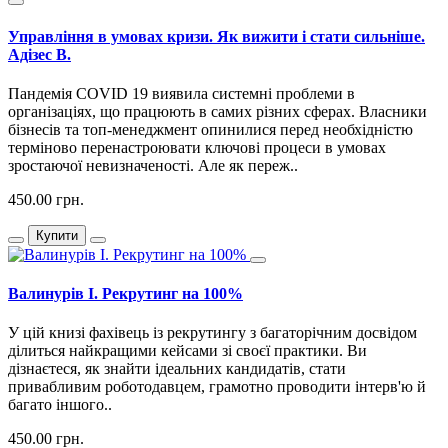
Управління в умовах кризи. Як вижити і стати сильніше.
Адізес В.
Пандемія COVID 19 виявила системні проблеми в
організаціях, що працюють в самих різних сферах. Власники
бізнесів та топ-менеджмент опинилися перед необхідністю
терміново перенастроювати ключові процеси в умовах
зростаючої невизначеності. Але як переж..
450.00 грн.
Купити
Валинурів І. Рекрутинг на 100%
У цій книзі фахівець із рекрутингу з багаторічним досвідом
ділиться найкращими кейсами зі своєї практики. Ви
дізнаєтеся, як знайти ідеальних кандидатів, стати
привабливим роботодавцем, грамотно проводити інтерв'ю й
багато іншого..
450.00 грн.