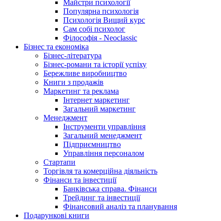
Майстри психології
Популярна психологія
Психологія Вищий курс
Сам собі психолог
Філософія - Neoclassic
Бізнес та економіка
Бізнес-література
Бізнес-романи та історії успіху
Бережливе виробництво
Книги з продажів
Маркетинг та реклама
Інтернет маркетинг
Загальний маркетинг
Менеджмент
Інструменти управління
Загальний менеджмент
Підприємництво
Управління персоналом
Стартапи
Торгівля та комерційна діяльність
Фінанси та інвестиції
Банківська справа. Фінанси
Трейдинг та інвестиції
Фінансовий аналіз та планування
Подарункові книги