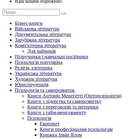
Ваш кошик порожній!
Бізнес-книги
Військова література
Документальна література
Зарубіжна література
Комп'ютерна література
Для чайників
Підручники і навчальні посібники
Психологія популярна
Релігія, езотерика
Українська література
Художня література
Юриспруденція
Психологія та саморозвиток
Книги Антоніо Менегетті (Онтопсихологія)
Книги з лідерства та саморозвитку
Книги з переговорів та риторики
Книги з тайм-менеджменту
Психологія
Екопокет
Книги професіоналам психологам
Книжки Ірвін Ялом