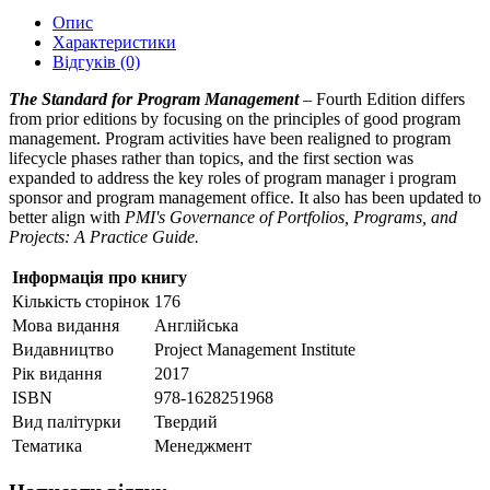
Опис
Характеристики
Відгуків (0)
The Standard for Program Management
– Fourth Edition differs
from prior editions by focusing on the principles of good program
management. Program activities have been realigned to program
lifecycle phases rather than topics, and the first section was
expanded to address the key roles of program manager і program
sponsor and program management office. It also has been updated to
better align with
PMI's Governance of Portfolios, Programs, and
Projects: A Practice Guide.
Інформація про книгу
Кількість сторінок
176
Мова видання
Англійська
Видавництво
Project Management Institute
Рік видання
2017
ISBN
978-1628251968
Вид палітурки
Твердий
Тематика
Менеджмент