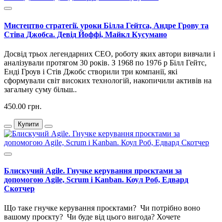
Мистецтво стратегії. уроки Білла Гейтса, Андре Грову та
Стіва Джобса. Девід Йоффі, Майкл Кусумано
Досвід трьох легендарних CEO, роботу яких автори вивчали і
аналізували протягом 30 років. З 1968 по 1976 р Білл Гейтс,
Енді Гроув і Стів Джобс створили три компанії, які
сформували світ високих технологій, накопичили активів на
загальну суму більш..
450.00 грн.
Купити
Блискучий Agile. Гнучке керування проєктами за
допомогою Agile, Scrum і Kanban. Коул Роб, Едвард
Скотчер
Що таке гнучке керування проєктами? Чи потрібно воно
вашому проєкту? Чи буде від цього вигода? Хочете