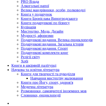
PRO Влада
Алкогольні напої
Великі мандрівники, особи, полководці
Книга у подарунок
Книги Броніслава Виногродського
Книги подарункові по бізнесу
Кулінарія
Мистецтво, Мода, Дизайн
Мудрості, афоризми
Подарункові видання. Велика енциклопедія
Подарункові видання. Загальна історія
Подарункові видання. Спорт
Подарункові комплекти книг
Релігії світу
Хобі
Книги в шкіряній палітурці
Наукова та освітня література
Книги для творчості та рукоділля
Навчання мистецтву малювання
Книги про Йогу, спорт, здоров'я
Медична література
Розмовники, самовчителі іноземних мов
Словники, енциклопедії