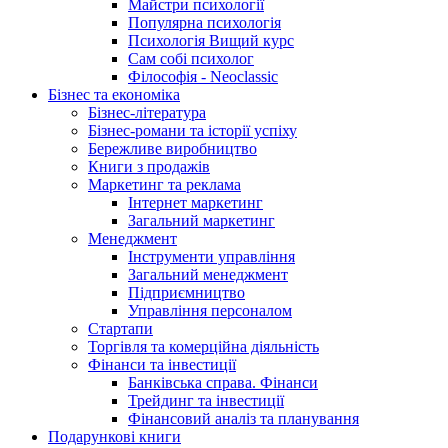
Майстри психології
Популярна психологія
Психологія Вищий курс
Сам собі психолог
Філософія - Neoclassic
Бізнес та економіка
Бізнес-література
Бізнес-романи та історії успіху
Бережливе виробництво
Книги з продажів
Маркетинг та реклама
Інтернет маркетинг
Загальний маркетинг
Менеджмент
Інструменти управління
Загальний менеджмент
Підприємництво
Управління персоналом
Стартапи
Торгівля та комерційна діяльність
Фінанси та інвестиції
Банківська справа. Фінанси
Трейдинг та інвестиції
Фінансовий аналіз та планування
Подарункові книги