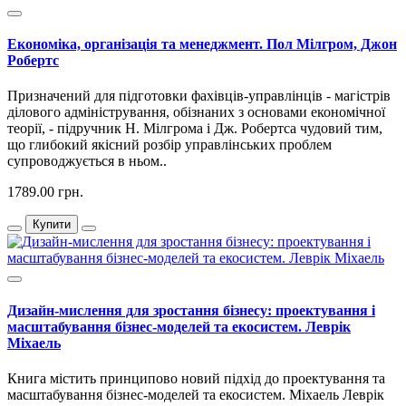
Економіка, організація та менеджмент. Пол Мілгром, Джон
Робертс
Призначений для підготовки фахівців-управлінців - магістрів
ділового адміністрування, обізнаних з основами економічної
теорії, - підручник Н. Мілгрома і Дж. Робертса чудовий тим,
що глибокий якісний розбір управлінських проблем
супроводжується в ньом..
1789.00 грн.
Купити
Дизайн-мислення для зростання бізнесу: проектування і
масштабування бізнес-моделей та екосистем. Леврік
Міхаель
Книга містить принципово новий підхід до проектування та
масштабування бізнес-моделей та екосистем. Міхаель Леврік