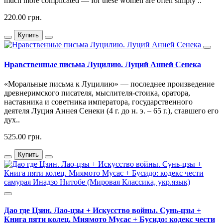
much more complicated — for these women are often simply ..
220.00 грн.
Купить
Нравственные письма Луцилию. Луций Анней Сенека
«Моральные письма к Луцилию» — последнее произведение
древнеримского писателя, мыслителя-стоика, оратора,
наставника и советника императора, государственного
деятеля Луция Аннея Сенеки (4 г. до н. э. – 65 г.), ставшего его
дух..
525.00 грн.
Купить
Дао где Цзин. Лао-цзы + Искусство войны. Сунь-цзы +
Книга пяти колец. Миямото Мусас + Бусидо: кодекс чести