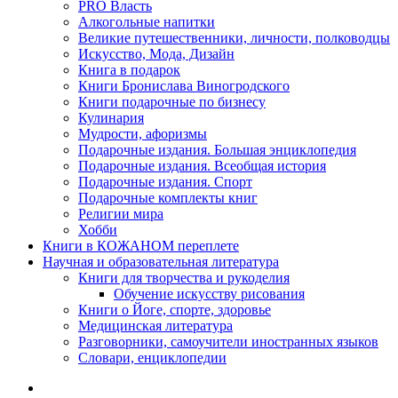
PRO Власть
Алкогольные напитки
Великие путешественники, личности, полководцы
Искусство, Мода, Дизайн
Книга в подарок
Книги Бронислава Виногродского
Книги подарочные по бизнесу
Кулинария
Мудрости, афоризмы
Подарочные издания. Большая энциклопедия
Подарочные издания. Всеобщая история
Подарочные издания. Спорт
Подарочные комплекты книг
Религии мира
Хобби
Книги в КОЖАНОМ переплете
Научная и образовательная литература
Книги для творчества и рукоделия
Обучение искусству рисования
Книги о Йоге, спорте, здоровье
Медицинская литература
Разговорники, самоучители иностранных языков
Словари, енциклопедии