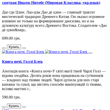
самурая Инадзо Нитобе (Мировая Классика, укр.язык)
Дао где Цзин. Лао-цзы Дао де цзин — главный трактат
мистической традиции Древнего Китая. Он оказал огромное
влияние не только на формирование даосизма, но и на
духовную культуру всего Древнего Востока. Создателем «Дао
де цзин&raqu..
699.00 грн.
Купить
Книга ночі. Голлі Блек
Анотація книги «Книга ночі»У світі магії тіней Чарлі Голл —
відома злодійка. Десять років вона працювала на сутінників
— владних над тінями людей. Чарлі цупила для них старі
книжки та сувої, що містять способи маніпуляцій із тінями,
всілякі магічні с..
590.00 грн.
Купить