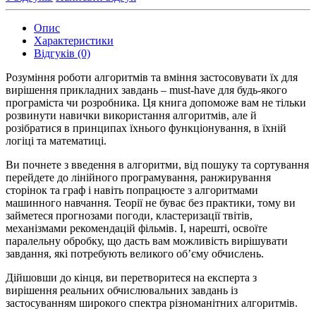
Опис
Характеристики
Відгуків (0)
Розуміння роботи алгоритмів та вміння застосовувати їх для
вирішення прикладних завдань – must-have для будь-якого
програміста чи розробника. Ця книга допоможе вам не тільки
розвинути навички використання алгоритмів, але й
розібратися в принципах їхнього функціонування, в їхній
логіці та математиці.
Ви почнете з введення в алгоритми, від пошуку та сортування
перейдете до лінійного програмування, ранжирування
сторінок та граф і навіть попрацюєте з алгоритмами
машинного навчання. Теорії не буває без практики, тому ви
займетеся прогнозами погоди, кластеризації твітів,
механізмами рекомендацій фільмів. І, нарешті, освоїте
паралельну обробку, що дасть вам можливість вирішувати
завдання, які потребують великого об’єму обчислень.
Дійшовши до кінця, ви перетворитеся на експерта з
вирішення реальних обчислювальних завдань із
застосуванням широкого спектра різноманітних алгоритмів.