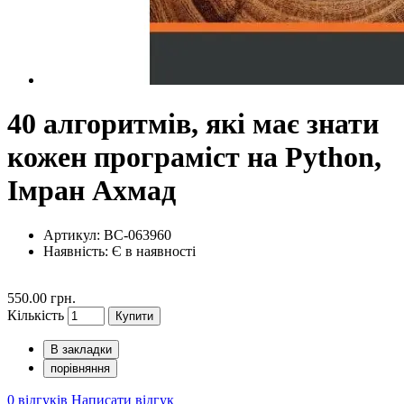
40 алгоритмів, які має знати
кожен програміст на Python,
Імран Ахмад
Артикул: BC-063960
Наявність:
Є в наявності
550.00 грн.
Кількість
Купити
В закладки
порівняння
0 відгуків
Написати відгук