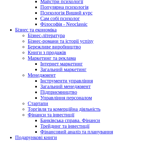
Майстри психології
Популярна психологія
Психологія Вищий курс
Сам собі психолог
Філософія - Neoclassic
Бізнес та економіка
Бізнес-література
Бізнес-романи та історії успіху
Бережливе виробництво
Книги з продажів
Маркетинг та реклама
Інтернет маркетинг
Загальний маркетинг
Менеджмент
Інструменти управління
Загальний менеджмент
Підприємництво
Управління персоналом
Стартапи
Торгівля та комерційна діяльність
Фінанси та інвестиції
Банківська справа. Фінанси
Трейдинг та інвестиції
Фінансовий аналіз та планування
Подарункові книги