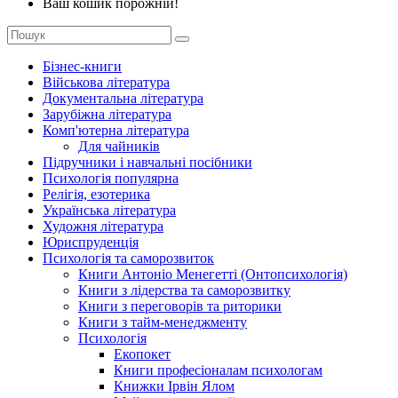
Ваш кошик порожній!
Бізнес-книги
Військова література
Документальна література
Зарубіжна література
Комп'ютерна література
Для чайників
Підручники і навчальні посібники
Психологія популярна
Релігія, езотерика
Українська література
Художня література
Юриспруденція
Психологія та саморозвиток
Книги Антоніо Менегетті (Онтопсихологія)
Книги з лідерства та саморозвитку
Книги з переговорів та риторики
Книги з тайм-менеджменту
Психологія
Екопокет
Книги професіоналам психологам
Книжки Ірвін Ялом