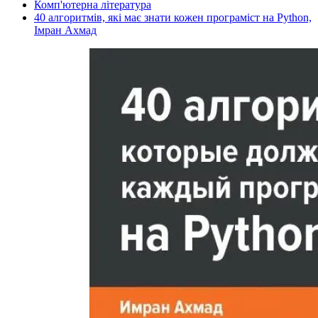
Комп'ютерна література
40 алгоритмів, які має знати кожен програміст на Python,
Імран Ахмад