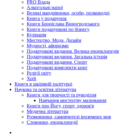
PRO Влада
Алкогольні напої
Великі мандрівники, особи, полководці
Книга у подарунок
Книги Броніслава Виногродського
Книги подарункові по бізнесу
Кулінарія
Мистецтво, Мода, Дизайн
Мудрості, афоризми
Подарункові видання. Велика енциклопедія
Подарункові видання. Загальна історія
Подарункові видання. Спорт
Подарункові комплекти книг
Релігії світу
Хобі
Книги в шкіряній палітурці
Наукова та освітня література
Книги для творчості та рукоділля
Навчання мистецтву малювання
Книги про Йогу, спорт, здоров'я
Медична література
Розмовники, самовчителі іноземних мов
Словники, енциклопедії