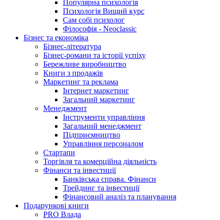
Популярна психологія
Психологія Вищий курс
Сам собі психолог
Філософія - Neoclassic
Бізнес та економіка
Бізнес-література
Бізнес-романи та історії успіху
Бережливе виробництво
Книги з продажів
Маркетинг та реклама
Інтернет маркетинг
Загальний маркетинг
Менеджмент
Інструменти управління
Загальний менеджмент
Підприємництво
Управління персоналом
Стартапи
Торгівля та комерційна діяльність
Фінанси та інвестиції
Банківська справа. Фінанси
Трейдинг та інвестиції
Фінансовий аналіз та планування
Подарункові книги
PRO Влада