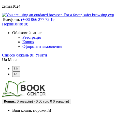
zemez1024
Телефони:
(+38) 066 277 72 19
Порівняння (0)
Обліковий запис
Реєстрація
Кошик
Оформити замовлення
Список бажань (0)
Увійти
Ua
Мова
Ua
Ru
Кошик:
0 товар(ів) - 0.00 грн.
0
0 товар(ів)
Ваш кошик порожній!