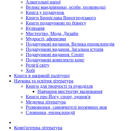
Алкогольні напої
Великі мандрівники, особи, полководці
Книга у подарунок
Книги Броніслава Виногродського
Книги подарункові по бізнесу
Кулінарія
Мистецтво, Мода, Дизайн
Мудрості, афоризми
Подарункові видання. Велика енциклопедія
Подарункові видання. Загальна історія
Подарункові видання. Спорт
Подарункові комплекти книг
Релігії світу
Хобі
Книги в шкіряній палітурці
Наукова та освітня література
Книги для творчості та рукоділля
Навчання мистецтву малювання
Книги про Йогу, спорт, здоров'я
Медична література
Розмовники, самовчителі іноземних мов
Словники, енциклопедії
Комп'ютерна література