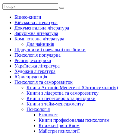
Бізнес-книги
Військова література
Документальна література
Зарубіжна література
Комп'ютерна література
Для чайників
Підручники і навчальні посібники
Психологія популярна
Релігія, езотерика
Українська література
Художня література
Юриспруденція
Психологія та саморозвиток
Книги Антоніо Менегетті (Онтопсихологія)
Книги з лідерства та саморозвитку
Книги з переговорів та риторики
Книги з тайм-менеджменту
Психологія
Екопокет
Книги професіоналам психологам
Книжки Ірвін Ялом
Майстри психології