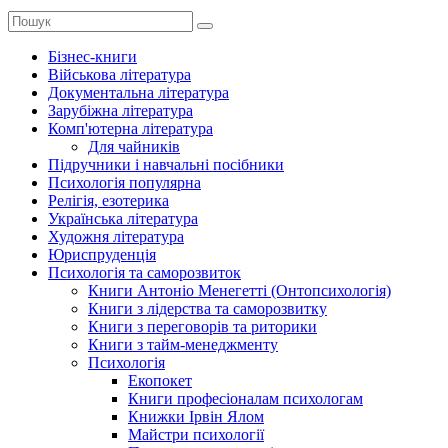
Бізнес-книги
Військова література
Документальна література
Зарубіжна література
Комп'ютерна література
Для чайників
Підручники і навчальні посібники
Психологія популярна
Релігія, езотерика
Українська література
Художня література
Юриспруденція
Психологія та саморозвиток
Книги Антоніо Менегетті (Онтопсихологія)
Книги з лідерства та саморозвитку
Книги з переговорів та риторики
Книги з тайм-менеджменту
Психологія
Екопокет
Книги професіоналам психологам
Книжки Ірвін Ялом
Майстри психології