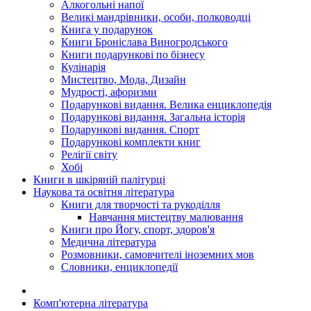
Алкогольні напої
Великі мандрівники, особи, полководці
Книга у подарунок
Книги Броніслава Виногродського
Книги подарункові по бізнесу
Кулінарія
Мистецтво, Мода, Дизайн
Мудрості, афоризми
Подарункові видання. Велика енциклопедія
Подарункові видання. Загальна історія
Подарункові видання. Спорт
Подарункові комплекти книг
Релігії світу
Хобі
Книги в шкіряній палітурці
Наукова та освітня література
Книги для творчості та рукоділля
Навчання мистецтву малювання
Книги про Йогу, спорт, здоров'я
Медична література
Розмовники, самовчителі іноземних мов
Словники, енциклопедії
Комп'ютерна література