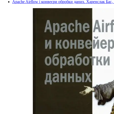
Apache Airflow і конвеєри обробки даних. Харенслак Бас,