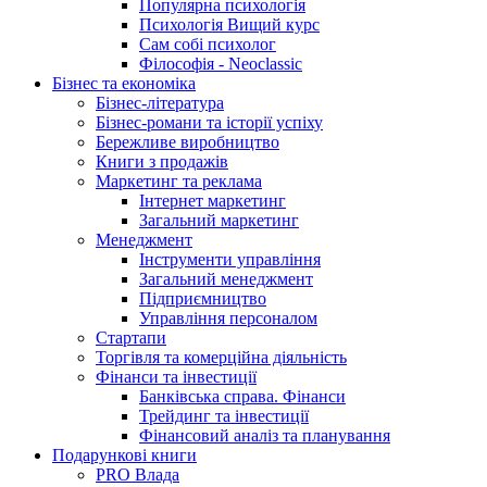
Популярна психологія
Психологія Вищий курс
Сам собі психолог
Філософія - Neoclassic
Бізнес та економіка
Бізнес-література
Бізнес-романи та історії успіху
Бережливе виробництво
Книги з продажів
Маркетинг та реклама
Інтернет маркетинг
Загальний маркетинг
Менеджмент
Інструменти управління
Загальний менеджмент
Підприємництво
Управління персоналом
Стартапи
Торгівля та комерційна діяльність
Фінанси та інвестиції
Банківська справа. Фінанси
Трейдинг та інвестиції
Фінансовий аналіз та планування
Подарункові книги
PRO Влада