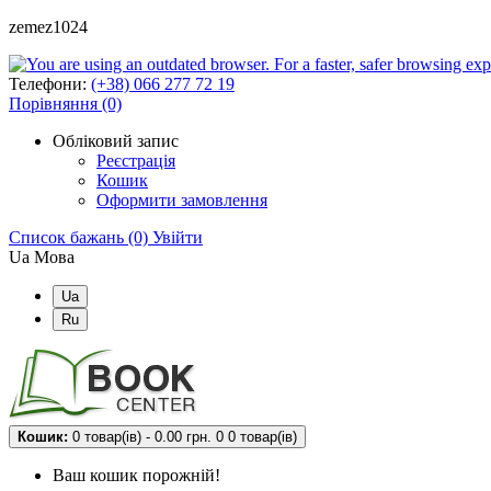
zemez1024
Телефони:
(+38) 066 277 72 19
Порівняння (0)
Обліковий запис
Реєстрація
Кошик
Оформити замовлення
Список бажань (0)
Увійти
Ua
Мова
Ua
Ru
Кошик:
0 товар(ів) - 0.00 грн.
0
0 товар(ів)
Ваш кошик порожній!