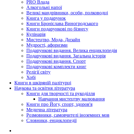
PRO Влада
Алкогольні напої
Великі мандрівники, особи, полководці
Книга у подарунок
Книги Броніслава Виногродського
Книги подарункові по бізнесу
Кулінарія
Мистецтво, Мода, Дизайн
Мудрості, афоризми
Подарункові видання. Велика енциклопедія
Подарункові видання. Загальна історія
Подарункові видання. Спорт
Подарункові комплекти книг
Релігії світу
Хобі
Книги в шкіряній палітурці
Наукова та освітня література
Книги для творчості та рукоділля
Навчання мистецтву малювання
Книги про Йогу, спорт, здоров'я
Медична література
Розмовники, самовчителі іноземних мов
Словники, енциклопедії