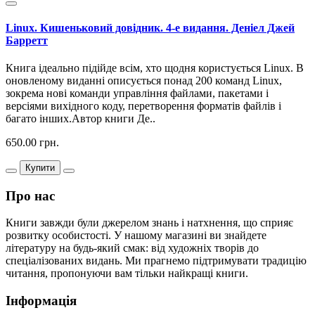
Linux. Кишеньковий довідник. 4-е видання. Деніел Джей
Барретт
Книга ідеально підійде всім, хто щодня користується Linux. В
оновленому виданні описується понад 200 команд Linux,
зокрема нові команди управління файлами, пакетами і
версіями вихідного коду, перетворення форматів файлів і
багато інших.Автор книги Де..
650.00 грн.
Купити
Про нас
Книги завжди були джерелом знань і натхнення, що сприяє
розвитку особистості. У нашому магазині ви знайдете
літературу на будь-який смак: від художніх творів до
спеціалізованих видань. Ми прагнемо підтримувати традицію
читання, пропонуючи вам тільки найкращі книги.
Інформація