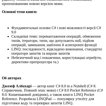
пропонованими новою версією мови.
Основні теми книги:
Фундаментальні основи C# і нові можливості версії C#
9.0
Складніші теми: перевантаження операцій, обмеження
типів, ітератори, типи, що допускають null, підйом
операцій, замикання, шаблони й асинхронні функції
LINQ: послідовності, відкладено виконання, стандартні
оператори запитів та вирази запитів
Небезпечний код і покажчики, користувацькі атрибути,
директиви препроцесора та.)
Об авторах
Джозеф Албахарі
— автор книг C# 8.0 in a Nutshell (C# 8.
Справочник. Повний опис мови) і C# 8.0 Pocket Reference (C#
8.0. Кишеньковий довідник), а також книги LINQ Pocket
Reference. Розробила LINQPad — популярну утиліту для
підготовки коду та перевірки запитів LINQ.