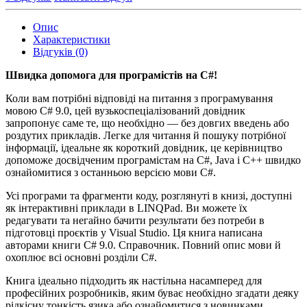
Опис
Характеристики
Відгуків (0)
Швидка допомога для програмістів на C#!
Коли вам потрібні відповіді на питання з програмування
мовою C# 9.0, цей вузькоспеціалізований довідник
запропонує саме те, що необхідно — без довгих введень або
роздутих прикладів. Легке для читання й пошуку потрібної
інформації, ідеальне як короткий довідник, це керівництво
допоможе досвідченим програмістам на C#, Java і C++ швидко
ознайомитися з останньою версією мови C#.
Усі програми та фрагменти коду, розглянуті в книзі, доступні
як інтерактивні приклади в LINQPad. Ви можете їх
редагувати та негайно бачити результати без потреби в
підготовці проєктів у Visual Studio. Ця книга написана
авторами книги C# 9.0. Справочник. Повний опис мови й
охоплює всі основні розділи C#.
Книга ідеально підходить як настільна насамперед для
професійних розробників, яким буває необхідно згадати деяку
рідкісну тонкість язика або ознайомитися з новинками,