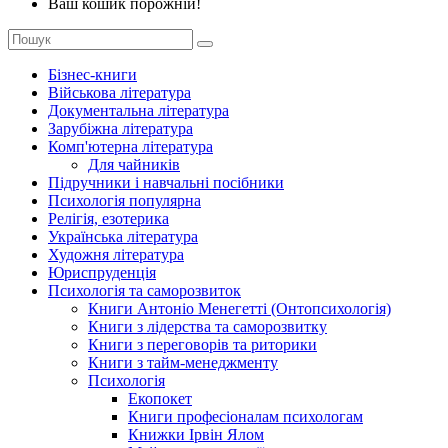
Ваш кошик порожній!
Бізнес-книги
Військова література
Документальна література
Зарубіжна література
Комп'ютерна література
Для чайників
Підручники і навчальні посібники
Психологія популярна
Релігія, езотерика
Українська література
Художня література
Юриспруденція
Психологія та саморозвиток
Книги Антоніо Менегетті (Онтопсихологія)
Книги з лідерства та саморозвитку
Книги з переговорів та риторики
Книги з тайм-менеджменту
Психологія
Екопокет
Книги професіоналам психологам
Книжки Ірвін Ялом