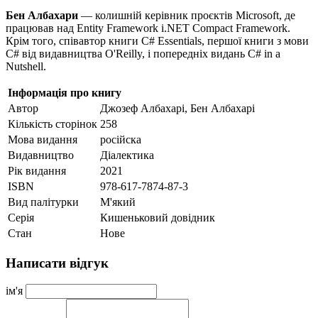
Бен Албахари
— колишній керівник проєктів Microsoft, де
працював над Entity Framework і.NET Compact Framework.
Крім того, співавтор книги C# Essentials, першої книги з мови
C# від видавництва O'Reilly, і попередніх видань C# in a
Nutshell.
Інформація про книгу
Автор
Джозеф Албахарі, Бен Албахарі
Кількість сторінок
258
Мова видання
російска
Видавництво
Діалектика
Рік видання
2021
ISBN
978-617-7874-87-3
Вид палітурки
М'який
Серія
Кишеньковий довідник
Стан
Нове
Написати відгук
ім'я