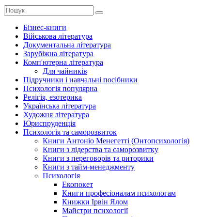
Бізнес-книги
Військова література
Документальна література
Зарубіжна література
Комп'ютерна література
Для чайників
Підручники і навчальні посібники
Психологія популярна
Релігія, езотерика
Українська література
Художня література
Юриспруденція
Психологія та саморозвиток
Книги Антоніо Менегетті (Онтопсихологія)
Книги з лідерства та саморозвитку
Книги з переговорів та риторики
Книги з тайм-менеджменту
Психологія
Екопокет
Книги професіоналам психологам
Книжки Ірвін Ялом
Майстри психології