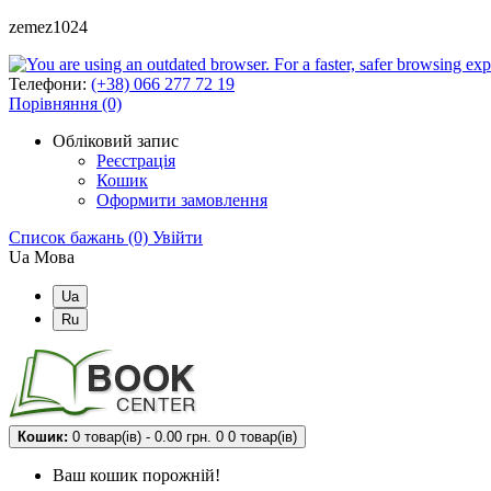
zemez1024
Телефони:
(+38) 066 277 72 19
Порівняння (0)
Обліковий запис
Реєстрація
Кошик
Оформити замовлення
Список бажань (0)
Увійти
Ua
Мова
Ua
Ru
Кошик:
0 товар(ів) - 0.00 грн.
0
0 товар(ів)
Ваш кошик порожній!