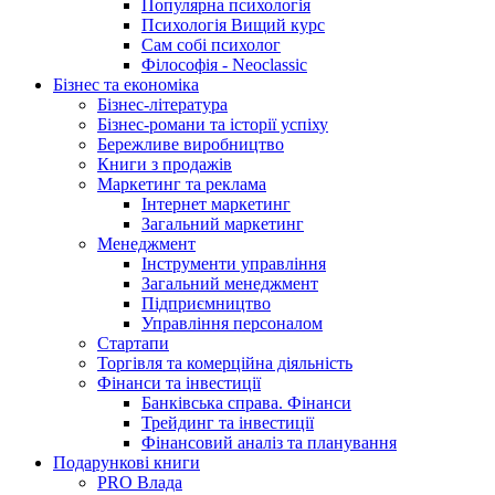
Популярна психологія
Психологія Вищий курс
Сам собі психолог
Філософія - Neoclassic
Бізнес та економіка
Бізнес-література
Бізнес-романи та історії успіху
Бережливе виробництво
Книги з продажів
Маркетинг та реклама
Інтернет маркетинг
Загальний маркетинг
Менеджмент
Інструменти управління
Загальний менеджмент
Підприємництво
Управління персоналом
Стартапи
Торгівля та комерційна діяльність
Фінанси та інвестиції
Банківська справа. Фінанси
Трейдинг та інвестиції
Фінансовий аналіз та планування
Подарункові книги
PRO Влада