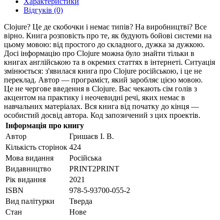
Характеристики
Відгуків (0)
Clojure? Це де скобочки і немає типів? На виробництві? Все
вірно. Книга розповість про те, як будують бойові системи на
цьому мовою: від простого до складного, дужка за дужкою.
Досі інформацію про Clojure можна було знайти тільки в
книгах англійською та в окремих статтях в інтернеті. Ситуація
змінюється: з'явилася книга про Clojure російською, і це не
переклад. Автор — програміст, який заробляє цією мовою.
Це не чергове введення в Clojure. Вас чекають сім голів з
акцентом на практику і неочевидні речі, яких немає в
навчальних матеріалах. Вся книга від початку до кінця —
особистий досвід автора. Код запозичений з цих проектів.
Інформація про книгу
Автор
Гришаєв І. В.
Кількість сторінок
424
Мова видання
Російська
Видавництво
PRINT2PRINT
Рік видання
2021
ISBN
978-5-93700-055-2
Вид палітурки
Тверда
Стан
Нове