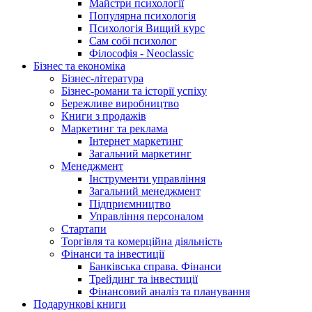
Майстри психології
Популярна психологія
Психологія Вищий курс
Сам собі психолог
Філософія - Neoclassic
Бізнес та економіка
Бізнес-література
Бізнес-романи та історії успіху
Бережливе виробництво
Книги з продажів
Маркетинг та реклама
Інтернет маркетинг
Загальний маркетинг
Менеджмент
Інструменти управління
Загальний менеджмент
Підприємництво
Управління персоналом
Стартапи
Торгівля та комерційна діяльність
Фінанси та інвестиції
Банківська справа. Фінанси
Трейдинг та інвестиції
Фінансовий аналіз та планування
Подарункові книги