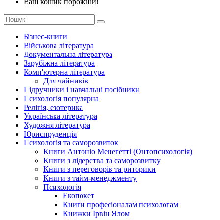
Ваш кошик порожній!
Бізнес-книги
Військова література
Документальна література
Зарубіжна література
Комп'ютерна література
Для чайників
Підручники і навчальні посібники
Психологія популярна
Релігія, езотерика
Українська література
Художня література
Юриспруденція
Психологія та саморозвиток
Книги Антоніо Менегетті (Онтопсихологія)
Книги з лідерства та саморозвитку
Книги з переговорів та риторики
Книги з тайм-менеджменту
Психологія
Екопокет
Книги професіоналам психологам
Книжки Ірвін Ялом