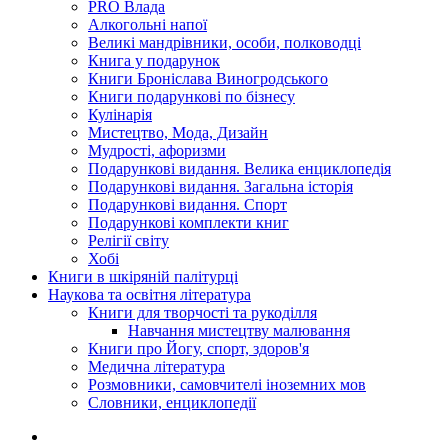
PRO Влада
Алкогольні напої
Великі мандрівники, особи, полководці
Книга у подарунок
Книги Броніслава Виногродського
Книги подарункові по бізнесу
Кулінарія
Мистецтво, Мода, Дизайн
Мудрості, афоризми
Подарункові видання. Велика енциклопедія
Подарункові видання. Загальна історія
Подарункові видання. Спорт
Подарункові комплекти книг
Релігії світу
Хобі
Книги в шкіряній палітурці
Наукова та освітня література
Книги для творчості та рукоділля
Навчання мистецтву малювання
Книги про Йогу, спорт, здоров'я
Медична література
Розмовники, самовчителі іноземних мов
Словники, енциклопедії