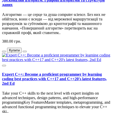
Досконалий алгоритм. Графові алгоритми та структури
даних
Алгоритми — це серце та душа computer science. Без них не
обійтися, вони є всюди — від мережевої маршрутизації та
розрахунків за субтомікою до криптографії та машинного
навчання. «Повершений алгоритм» перетворить вас на
справжній профі, який ставитим..
380.00 грн.
Купити
Expert C++: Become a proficient programmer by learning
coding best practices with C++17 and C++20's latest features,
2nd Ed
Take your C++ skills to the next level with expert insights on
advanced techniques, design patterns, and high-performance
programmingKey FeaturesMaster templates, metaprogramming, and
advanced functional programming techniques to elevate your C++
ski..