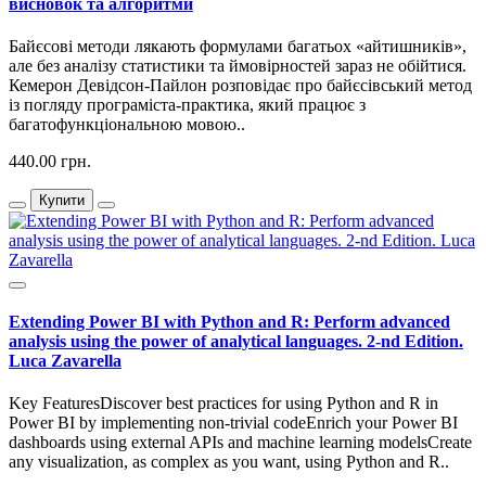
висновок та алгоритми
Байєсові методи лякають формулами багатьох «айтишників»,
але без аналізу статистики та ймовірностей зараз не обійтися.
Кемерон Девідсон-Пайлон розповідає про байєсівський метод
із погляду програміста-практика, який працює з
багатофункціональною мовою..
440.00 грн.
Купити
Extending Power BI with Python and R: Perform advanced
analysis using the power of analytical languages. 2-nd Edition.
Luca Zavarella
Key FeaturesDiscover best practices for using Python and R in
Power BI by implementing non-trivial codeEnrich your Power BI
dashboards using external APIs and machine learning modelsCreate
any visualization, as complex as you want, using Python and R..