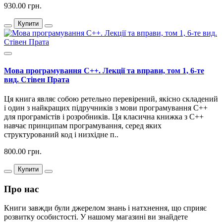
930.00 грн.
Купити
Мова програмування C++. Лекції та вправи, том 1, 6-те
вид. Стівен Прата
Ця книга являє собою ретельно перевірений, якісно складений
і один з найкращих підручників з мови програмування C++
для програмістів і розробників. Ця класична книжка з C++
навчає принципам програмування, серед яких
структурований код і низхідне п..
800.00 грн.
Купити
Про нас
Книги завжди були джерелом знань і натхнення, що сприяє
розвитку особистості. У нашому магазині ви знайдете