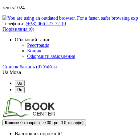
zemez1024
Телефони:
(+38) 066 277 72 19
Порівняння (0)
Обліковий запис
Реєстрація
Кошик
Оформити замовлення
Список бажань (0)
Увійти
Ua
Мова
Ua
Ru
Кошик:
0 товар(ів) - 0.00 грн.
0
0 товар(ів)
Ваш кошик порожній!