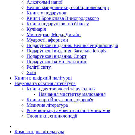
Алкогольні напої
Великі мандрівники, особи, полководці
Книга у подарунок
Книги Броніслава Виногродського
Книги подарункові по бізнесу
Кулінарія
Мистецтво, Мода, Дизайн
Мудрості, афоризми
Подарункові видання. Велика енциклопедія
Подарункові видання. Загальна історія
Подарункові видання. Спорт
Подарункові комплекти книг
Релігії світу
Хобі
Книги в шкіряній палітурці
Наукова та освітня література
Книги для творчості та рукоділля
Навчання мистецтву малювання
Книги про Йогу, спорт, здоров'я
Медична література
Розмовники, самовчителі іноземних мов
Словники, енциклопедії
Комп'ютерна література