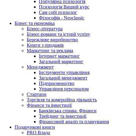
Популярна психологія
Психологія Вищий курс
Сам собі психолог
Філософія - Neoclassic
Бізнес та економіка
Бізнес-література
Бізнес-романи та історії успіху
Бережливе виробництво
Книги з продажів
Маркетинг та реклама
Інтернет маркетинг
Загальний маркетинг
Менеджмент
Інструменти управління
Загальний менеджмент
Підприємництво
Управління персоналом
Стартапи
Торгівля та комерційна діяльність
Фінанси та інвестиції
Банківська справа. Фінанси
Трейдинг та інвестиції
Фінансовий аналіз та планування
Подарункові книги
PRO Влада