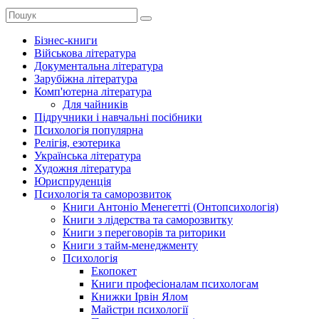
Бізнес-книги
Військова література
Документальна література
Зарубіжна література
Комп'ютерна література
Для чайників
Підручники і навчальні посібники
Психологія популярна
Релігія, езотерика
Українська література
Художня література
Юриспруденція
Психологія та саморозвиток
Книги Антоніо Менегетті (Онтопсихологія)
Книги з лідерства та саморозвитку
Книги з переговорів та риторики
Книги з тайм-менеджменту
Психологія
Екопокет
Книги професіоналам психологам
Книжки Ірвін Ялом
Майстри психології