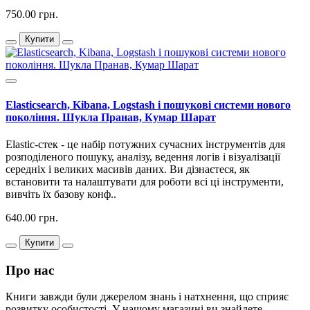
750.00 грн.
Купити
Elasticsearch, Kibana, Logstash і пошукові системи нового
покоління. Шукла Пранав, Кумар Шарат
Elastic-стек - це набір потужних сучасних інструментів для
розподіленого пошуку, аналізу, ведення логів і візуалізації
середніх і великих масивів даних. Ви дізнаєтеся, як
встановити та налаштувати для роботи всі ці інструменти,
вивчіть їх базову конф..
640.00 грн.
Купити
Про нас
Книги завжди були джерелом знань і натхнення, що сприяє
розвитку особистості. У нашому магазині ви знайдете