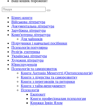
Ваш кошик порожній!
Бізнес-книги
Військова література
Документальна література
Зарубіжна література
Комп'ютерна література
Для чайників
Підручники і навчальні посібники
Психологія популярна
Релігія, езотерика
Українська література
Художня література
Юриспруденція
Психологія та саморозвиток
Книги Антоніо Менегетті (Онтопсихологія)
Книги з лідерства та саморозвитку
Книги з переговорів та риторики
Книги з тайм-менеджменту
Психологія
Екопокет
Книги професіоналам психологам
Книжки Ірвін Ялом