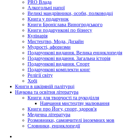
PRO Влада
Алкогольні напої
Великі мандрівники, особи, полководці
Книга у подарунок
Книги Броніслава Виногродського
Книги подарункові по бізнесу
Кулінарія
Мистецтво, Мода, Дизайн
Мудрості, афоризми
Подарункові видання. Велика енциклопедія
Подарункові видання. Загальна історія
Подарункові видання. Спорт
Подарункові комплекти книг
Релігії світу
Хобі
Книги в шкіряній палітурці
Наукова та освітня література
Книги для творчості та рукоділля
Навчання мистецтву малювання
Книги про Йогу, спорт, здоров'я
Медична література
Розмовники, самовчителі іноземних мов
Словники, енциклопедії