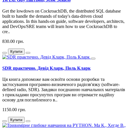
Get the lowdown on CockroachDB, the distributed SQL database
built to handle the demands of today's data-driven cloud
applications. In this hands-on guide, software developers, architects,
and DevOps/SRE teams will learn how to use CockroachDB to
cre..
830.00 грн.
Купити
SDR практично. Девід Кларк, Поль Кларк
Ця книга допоможе вам освоїти основи розробки та
застосування програмно-визначеного радіозв'язку (software-
defined radio, SDR). Завдяки поєднанню навчальних матеріалів
з прикладами просунутих програм ви отримаєте надійну
основу для поглибленого в..
1150.00 грн.
Купити