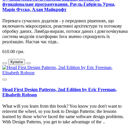
функціональне програмування. Рауль-Габріель Урма,
Маріо Фуско, Алан Майкрофт
Перевага сучасних додатків - у передових рішеннях, що
включають мікросервіси, реактивні архітектури та потокову
обробку даних. Лямбда-вирази, потоки даних і довгоочікувана
система модулів платформи Java значно спрощують їх
реалізацію. Настав час підв..
610.00 грн.
Купити
Head First Design Patterns, 2nd Edition by Eric Freeman,
Elisabeth Robson
What will you learn from this book? You know you don't want to
reinvent the wheel, so you look to Design Patterns: the lessons
learned by those who've faced the same software design problems.
With Design Patterns, you get to take advantage of the ..