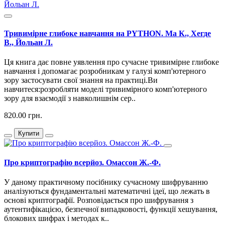
Тривимірне глибоке навчання на PYTHON. Ма К., Хегде
В., Йольан Л.
Ця книга дає повне уявлення про сучасне тривимірне глибоке
навчання і допомагає розробникам у галузі комп'ютерного
зору застосувати свої знання на практиці.Ви
навчитеся:розробляти моделі тривимірного комп'ютерного
зору для взаємодії з навколишнім сер..
820.00 грн.
Купити
Про криптографію всерйоз. Омассон Ж.-Ф.
У даному практичному посібнику сучасному шифруванню
аналізуються фундаментальні математичні ідеї, що лежать в
основі криптографії. Розповідається про шифрування з
аутентифікацією, безпечної випадковості, функції хешування,
блокових шифрах і методах к..