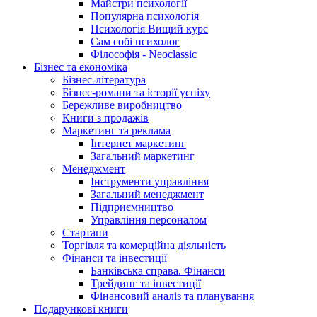
Майстри психології
Популярна психологія
Психологія Вищий курс
Сам собі психолог
Філософія - Neoclassic
Бізнес та економіка
Бізнес-література
Бізнес-романи та історії успіху
Бережливе виробництво
Книги з продажів
Маркетинг та реклама
Інтернет маркетинг
Загальний маркетинг
Менеджмент
Інструменти управління
Загальний менеджмент
Підприємництво
Управління персоналом
Стартапи
Торгівля та комерційна діяльність
Фінанси та інвестиції
Банківська справа. Фінанси
Трейдинг та інвестиції
Фінансовий аналіз та планування
Подарункові книги