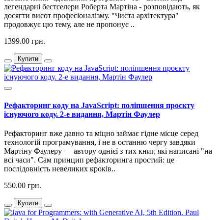
легендарні бестселери Роберта Мартіна - розповідають, як
досягти висот професіоналізму. "Чиста архітектура"
продовжує цю тему, але не пропонує ..
1399.00 грн.
Купити
Рефакторинг коду на JavaScript: поліпшення проєкту
існуючого коду. 2-е видання, Мартін Фаулер
Рефакторинг вже давно та міцно займає гідне місце серед
технологій програмування, і не в останню чергу завдяки
Мартіну Фаулеру — автору однієї з тих книг, які написані "на
всі часи". Сам принцип рефакторинга простий: це
послідовність невеликих кроків..
550.00 грн.
Купити