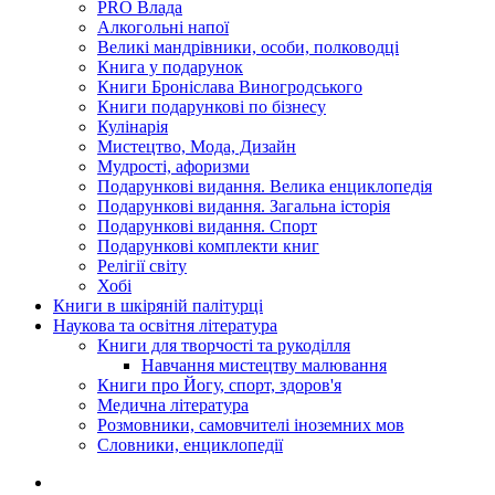
PRO Влада
Алкогольні напої
Великі мандрівники, особи, полководці
Книга у подарунок
Книги Броніслава Виногродського
Книги подарункові по бізнесу
Кулінарія
Мистецтво, Мода, Дизайн
Мудрості, афоризми
Подарункові видання. Велика енциклопедія
Подарункові видання. Загальна історія
Подарункові видання. Спорт
Подарункові комплекти книг
Релігії світу
Хобі
Книги в шкіряній палітурці
Наукова та освітня література
Книги для творчості та рукоділля
Навчання мистецтву малювання
Книги про Йогу, спорт, здоров'я
Медична література
Розмовники, самовчителі іноземних мов
Словники, енциклопедії