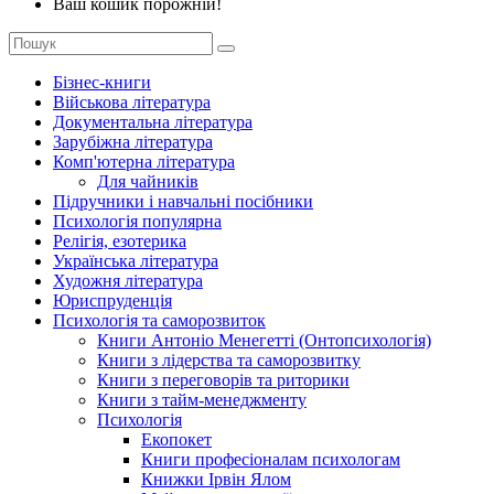
Ваш кошик порожній!
Бізнес-книги
Військова література
Документальна література
Зарубіжна література
Комп'ютерна література
Для чайників
Підручники і навчальні посібники
Психологія популярна
Релігія, езотерика
Українська література
Художня література
Юриспруденція
Психологія та саморозвиток
Книги Антоніо Менегетті (Онтопсихологія)
Книги з лідерства та саморозвитку
Книги з переговорів та риторики
Книги з тайм-менеджменту
Психологія
Екопокет
Книги професіоналам психологам
Книжки Ірвін Ялом