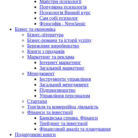
Майстри психології
Популярна психологія
Психологія Вищий курс
Сам собі психолог
Філософія - Neoclassic
Бізнес та економіка
Бізнес-література
Бізнес-романи та історії успіху
Бережливе виробництво
Книги з продажів
Маркетинг та реклама
Інтернет маркетинг
Загальний маркетинг
Менеджмент
Інструменти управління
Загальний менеджмент
Підприємництво
Управління персоналом
Стартапи
Торгівля та комерційна діяльність
Фінанси та інвестиції
Банківська справа. Фінанси
Трейдинг та інвестиції
Фінансовий аналіз та планування
Подарункові книги