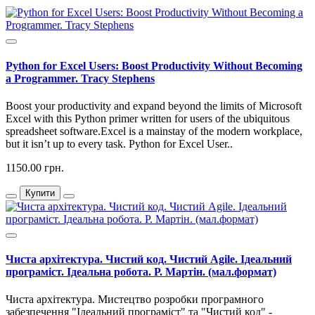
Python for Excel Users: Boost Productivity Without Becoming
a Programmer. Tracy Stephens
Boost your productivity and expand beyond the limits of Microsoft
Excel with this Python primer written for users of the ubiquitous
spreadsheet software.Excel is a mainstay of the modern workplace,
but it isn’t up to every task. Python for Excel User..
1150.00 грн.
Купити
Чиста архітектура. Чистий код. Чистий Agile. Ідеальний
програміст. Ідеальна робота. Р. Мартін. (мал.формат)
Чиста архітектура. Мистецтво розробки програмного
забезпечення "Ідеальний програміст" та "Чистий код" -