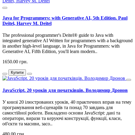
Java for Programmers: with Generative AI, 5th Edition. Paul
Deitel, Harvey M. Deitel
The professional programmer's Deitel® guide to Java with
integrated generative AI Written for programmers with a background
in another high-level language, in Java for Programmers: with
Generative AI, Fifth Edition, you'll learn modern..
1650.00 грн.
Купити
JavaScript. 20 уроків для початківців. Володимир Дронов
У книзі 20 ілюстрованих уроків, 40 практичних вправ на тему
програмування веб-сценаріїв та понад 70 завдань для
самостійної роботи. Викладено основи JavaScript: дані та
оператори, вирази та керуючі конструкції, функції, класи,
об'єкти та масиви, засо..
480.00 грн.