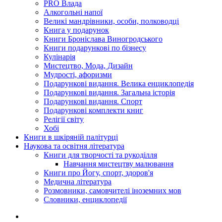
PRO Влада
Алкогольні напої
Великі мандрівники, особи, полководці
Книга у подарунок
Книги Броніслава Виногродського
Книги подарункові по бізнесу
Кулінарія
Мистецтво, Мода, Дизайн
Мудрості, афоризми
Подарункові видання. Велика енциклопедія
Подарункові видання. Загальна історія
Подарункові видання. Спорт
Подарункові комплекти книг
Релігії світу
Хобі
Книги в шкіряній палітурці
Наукова та освітня література
Книги для творчості та рукоділля
Навчання мистецтву малювання
Книги про Йогу, спорт, здоров'я
Медична література
Розмовники, самовчителі іноземних мов
Словники, енциклопедії