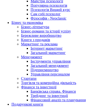
Майстри психології
Популярна психологія
Психологія Вищий курс
Сам собі психолог
Філософія - Neoclassic
Бізнес та економіка
Бізнес-література
Бізнес-романи та історії успіху
Бережливе виробництво
Книги з продажів
Маркетинг та реклама
Інтернет маркетинг
Загальний маркетинг
Менеджмент
Інструменти управління
Загальний менеджмент
Підприємництво
Управління персоналом
Стартапи
Торгівля та комерційна діяльність
Фінанси та інвестиції
Банківська справа. Фінанси
Трейдинг та інвестиції
Фінансовий аналіз та планування
Подарункові книги