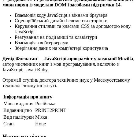
мови поряд із моделлю DOM і засобами підтримки 14.
Взаємодія коду JavaScript з вікнами браузера
Сценаріїійський дизайн і елементи сторінки
Керування стилями та класами CSS за допомогою коду
JavaScript
Реагування на події миші та клавіатури
Взаємодія з вебсерверами
Зберігання даних на комп'ютері користувача
Девід Фленаган
—
JavaScript-програміст у компанії Mozilla
,
автор численних книг з мов програмування, включно з
JavaScript, Java і Ruby.
Отримай ступінь доктора технічних наук у Масачусетському
технологічному інституті.
Інформація про книгу
Мова видання
Російська
Видавництво
PRINT2PRINT
Вид палітурки
М'яка
Стан
Нове
Написати відгук