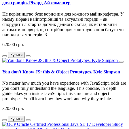
для гравців. Ріхард Айзенменгер
Це керівництво буде корисним для кожного майнкрафтера. У
ньому зібрані найпотрібніші та актуальні поради – як
спорудити ліхтар та датчик денного світла, як встановити
автоматичні двері, що потрібно для конструювання батута чи
пастки для монстрів. З ..
620.00 грн.
Купити
You don't Know JS: this & Object Prototypes. Kyle Simpson
No matter how much you have experience with JavaScript, odds are
you don't fully understand the language. This concise, in-depth
guide takes you inside JavaScript's this structure and object
prototypes. You'll learn how they work and why they're inte..
320.00 грн.
Купити