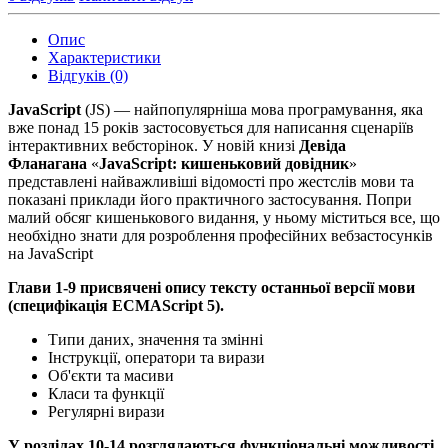
Опис
Характеристики
Відгуків (0)
JavaScript
(JS) — найпопулярніша мова програмування, яка
вже понад 15 років застосовується для написання сценаріїв
інтерактивних вебсторінок. У новій книзі
Девіда
Фланагана
«
JavaScript: кишеньковий довідник
»
представлені найважливіші відомості про жестслів мови та
показані приклади його практичного застосування. Попри
малий обсяг кишенькового видання, у ньому міститься все, що
необхідно знати для розроблення професійних вебзастосунків
на JavaScript
Глави 1-9 присвячені опису тексту останньої версії мови
(специфікація ECMAScript 5).
Типи даних, значення та змінні
Інструкції, оператори та вирази
Об'єкти та масиви
Класи та функції
Регулярні вирази
У розділах 10-14 розглядаються функціональні можливості