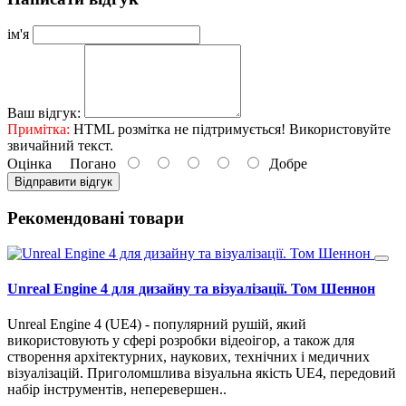
ім'я
Ваш відгук:
Примітка:
HTML розмітка не підтримується! Використовуйте
звичайний текст.
Оцінка
Погано
Добре
Відправити відгук
Рекомендовані товари
Unreal Engine 4 для дизайну та візуалізації. Том Шеннон
Unreal Engine 4 (UE4) - популярний рушій, який
використовують у сфері розробки відеоігор, а також для
створення архітектурних, наукових, технічних і медичних
візуалізацій. Приголомшлива візуальна якість UE4, передовий
набір інструментів, неперевершен..