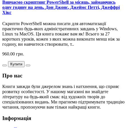
Вивчаємо скриптинг PowerShell за місяць, займаючись
одну годину на день. Дон Джонс, Джеймс Петті, Джеффрі
Хікс
Скрипти PowerShell можна писати для автоматизації
практично будь-яких адміністративних завдань у Windows,
Linux та MacOS. Ця книга покаже вам як! Всього за 27
коротких уроків, кожен з яких можна виконати менш ніж за
годину, ви навчитеся створювати, т..
960.00 грн.
Купити
Про нас
Книги завжди були джерелом знань і натхнення, що сприяє
розвитку особистості. У нашому магазині ви знайдете
літературу на будь-який смак: від художніх творів до
спеціалізованих видань. Ми прагнемо підтримувати традицію
читання, пропонуючи вам тільки найкращі книги.
Інформація