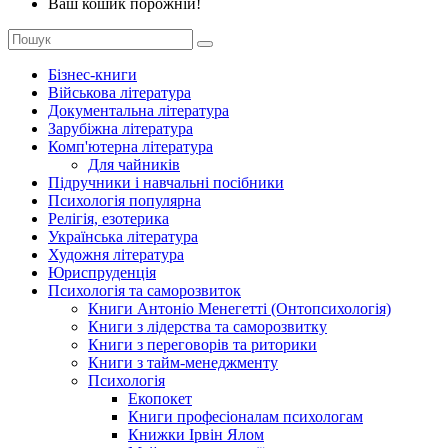
Ваш кошик порожній!
Бізнес-книги
Військова література
Документальна література
Зарубіжна література
Комп'ютерна література
Для чайників
Підручники і навчальні посібники
Психологія популярна
Релігія, езотерика
Українська література
Художня література
Юриспруденція
Психологія та саморозвиток
Книги Антоніо Менегетті (Онтопсихологія)
Книги з лідерства та саморозвитку
Книги з переговорів та риторики
Книги з тайм-менеджменту
Психологія
Екопокет
Книги професіоналам психологам
Книжки Ірвін Ялом