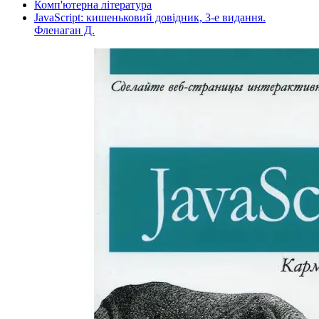
Комп'ютерна література
JavaScript: кишеньковий довідник, 3-е видання.
Фленаган Д.