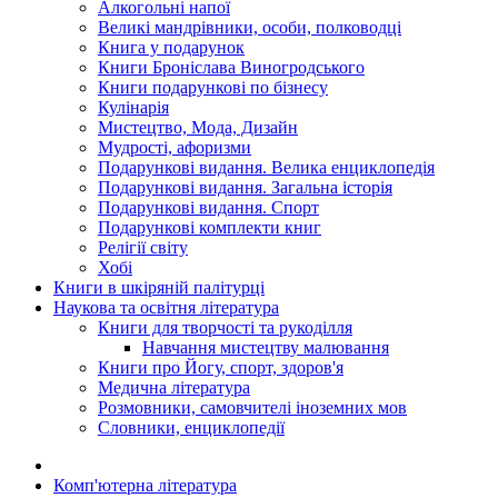
Алкогольні напої
Великі мандрівники, особи, полководці
Книга у подарунок
Книги Броніслава Виногродського
Книги подарункові по бізнесу
Кулінарія
Мистецтво, Мода, Дизайн
Мудрості, афоризми
Подарункові видання. Велика енциклопедія
Подарункові видання. Загальна історія
Подарункові видання. Спорт
Подарункові комплекти книг
Релігії світу
Хобі
Книги в шкіряній палітурці
Наукова та освітня література
Книги для творчості та рукоділля
Навчання мистецтву малювання
Книги про Йогу, спорт, здоров'я
Медична література
Розмовники, самовчителі іноземних мов
Словники, енциклопедії
Комп'ютерна література