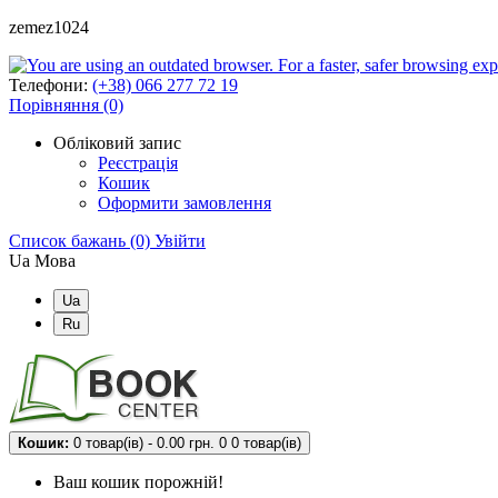
zemez1024
Телефони:
(+38) 066 277 72 19
Порівняння (0)
Обліковий запис
Реєстрація
Кошик
Оформити замовлення
Список бажань (0)
Увійти
Ua
Мова
Ua
Ru
Кошик:
0 товар(ів) - 0.00 грн.
0
0 товар(ів)
Ваш кошик порожній!