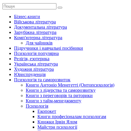
Бізнес-книги
Військова література
Документальна література
Зарубіжна література
Комп'ютерна література
Для чайників
Підручники і навчальні посібники
Психологія популярна
Релігія, езотерика
Українська література
Художня література
Юриспруденція
Психологія та саморозвиток
Книги Антоніо Менегетті (Онтопсихологія)
Книги з лідерства та саморозвитку
Книги з переговорів та риторики
Книги з тайм-менеджменту
Психологія
Екопокет
Книги професіоналам психологам
Книжки Ірвін Ялом
Майстри психології