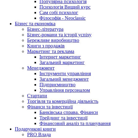
Популярна психологія
Психологія Вищий курс
Сам собі психолог
Філософія - Neoclassic
Бізнес та економіка
Бізнес-література
Бізнес-романи та історії успіху
Бережливе виробництво
Книги з продажів
Маркетинг та реклама
Інтернет маркетинг
Загальний маркетинг
Менеджмент
Інструменти управління
Загальний менеджмент
Підприємництво
Управління персоналом
Стартапи
Торгівля та комерційна діяльність
Фінанси та інвестиції
Банківська справа. Фінанси
Трейдинг та інвестиції
Фінансовий аналіз та планування
Подарункові книги
PRO Влада