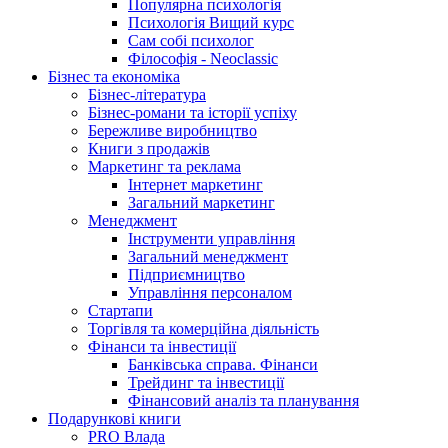
Популярна психологія
Психологія Вищий курс
Сам собі психолог
Філософія - Neoclassic
Бізнес та економіка
Бізнес-література
Бізнес-романи та історії успіху
Бережливе виробництво
Книги з продажів
Маркетинг та реклама
Інтернет маркетинг
Загальний маркетинг
Менеджмент
Інструменти управління
Загальний менеджмент
Підприємництво
Управління персоналом
Стартапи
Торгівля та комерційна діяльність
Фінанси та інвестиції
Банківська справа. Фінанси
Трейдинг та інвестиції
Фінансовий аналіз та планування
Подарункові книги
PRO Влада