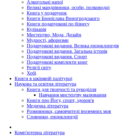
Алкогольні напої
Великі мандрівники, особи, полководці
Книга у подарунок
Книги Броніслава Виногродського
Книги подарункові по бізнесу
Кулінарія
Мистецтво, Мода, Дизайн
Мудрості, афоризми
Подарункові видання. Велика енциклопедія
Подарункові видання. Загальна історія
Подарункові видання. Спорт
Подарункові комплекти книг
Релігії світу
Хобі
Книги в шкіряній палітурці
Наукова та освітня література
Книги для творчості та рукоділля
Навчання мистецтву малювання
Книги про Йогу, спорт, здоров'я
Медична література
Розмовники, самовчителі іноземних мов
Словники, енциклопедії
Комп'ютерна література