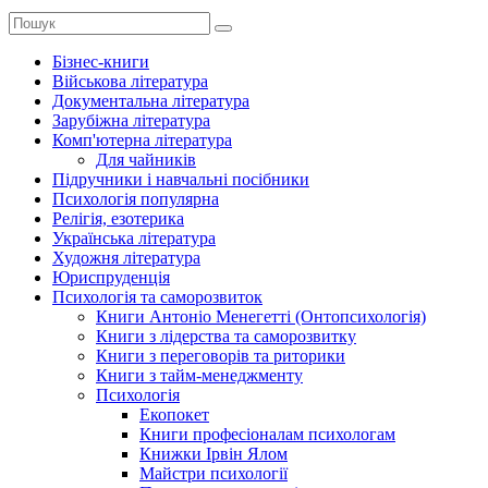
Бізнес-книги
Військова література
Документальна література
Зарубіжна література
Комп'ютерна література
Для чайників
Підручники і навчальні посібники
Психологія популярна
Релігія, езотерика
Українська література
Художня література
Юриспруденція
Психологія та саморозвиток
Книги Антоніо Менегетті (Онтопсихологія)
Книги з лідерства та саморозвитку
Книги з переговорів та риторики
Книги з тайм-менеджменту
Психологія
Екопокет
Книги професіоналам психологам
Книжки Ірвін Ялом
Майстри психології