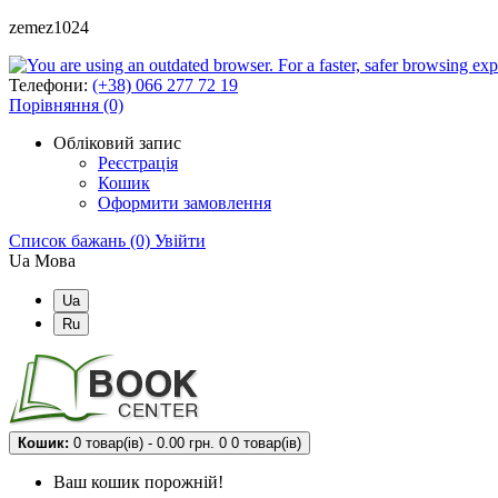
zemez1024
Телефони:
(+38) 066 277 72 19
Порівняння (0)
Обліковий запис
Реєстрація
Кошик
Оформити замовлення
Список бажань (0)
Увійти
Ua
Мова
Ua
Ru
Кошик:
0 товар(ів) - 0.00 грн.
0
0 товар(ів)
Ваш кошик порожній!