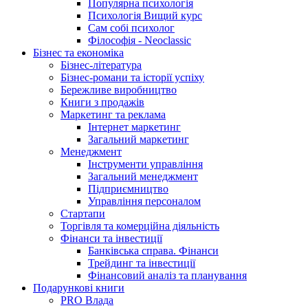
Популярна психологія
Психологія Вищий курс
Сам собі психолог
Філософія - Neoclassic
Бізнес та економіка
Бізнес-література
Бізнес-романи та історії успіху
Бережливе виробництво
Книги з продажів
Маркетинг та реклама
Інтернет маркетинг
Загальний маркетинг
Менеджмент
Інструменти управління
Загальний менеджмент
Підприємництво
Управління персоналом
Стартапи
Торгівля та комерційна діяльність
Фінанси та інвестиції
Банківська справа. Фінанси
Трейдинг та інвестиції
Фінансовий аналіз та планування
Подарункові книги
PRO Влада