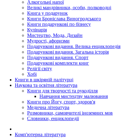
Алкогольні напої
Великі мандрівники, особи, полководці
Книга у подарунок
Книги Броніслава Виногродського
Книги подарункові по бізнесу
Кулінарія
Мистецтво, Мода, Дизайн
Мудрості, афоризми
Подарункові видання. Велика енциклопедія
Подарункові видання. Загальна історія
Подарункові видання. Спорт
Подарункові комплекти книг
Релігії світу
Хобі
Книги в шкіряній палітурці
Наукова та освітня література
Книги для творчості та рукоділля
Навчання мистецтву малювання
Книги про Йогу, спорт, здоров'я
Медична література
Розмовники, самовчителі іноземних мов
Словники, енциклопедії
Комп'ютерна література