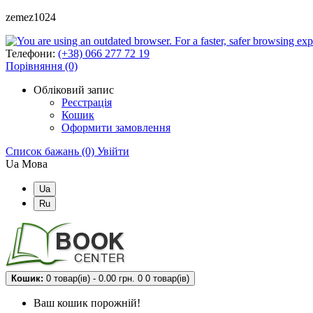
zemez1024
Телефони:
(+38) 066 277 72 19
Порівняння (0)
Обліковий запис
Реєстрація
Кошик
Оформити замовлення
Список бажань (0)
Увійти
Ua
Мова
Ua
Ru
Кошик:
0 товар(ів) - 0.00 грн.
0
0 товар(ів)
Ваш кошик порожній!