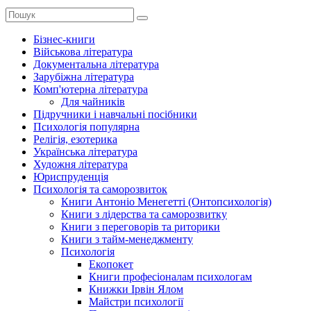
Бізнес-книги
Військова література
Документальна література
Зарубіжна література
Комп'ютерна література
Для чайників
Підручники і навчальні посібники
Психологія популярна
Релігія, езотерика
Українська література
Художня література
Юриспруденція
Психологія та саморозвиток
Книги Антоніо Менегетті (Онтопсихологія)
Книги з лідерства та саморозвитку
Книги з переговорів та риторики
Книги з тайм-менеджменту
Психологія
Екопокет
Книги професіоналам психологам
Книжки Ірвін Ялом
Майстри психології