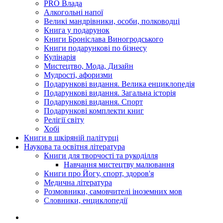
PRO Влада
Алкогольні напої
Великі мандрівники, особи, полководці
Книга у подарунок
Книги Броніслава Виногродського
Книги подарункові по бізнесу
Кулінарія
Мистецтво, Мода, Дизайн
Мудрості, афоризми
Подарункові видання. Велика енциклопедія
Подарункові видання. Загальна історія
Подарункові видання. Спорт
Подарункові комплекти книг
Релігії світу
Хобі
Книги в шкіряній палітурці
Наукова та освітня література
Книги для творчості та рукоділля
Навчання мистецтву малювання
Книги про Йогу, спорт, здоров'я
Медична література
Розмовники, самовчителі іноземних мов
Словники, енциклопедії