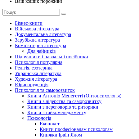
Ваш кошик порожній!
Бізнес-книги
Військова література
Документальна література
Зарубіжна література
Комп'ютерна література
Для чайників
Підручники і навчальні посібники
Психологія популярна
Релігія, езотерика
Українська література
Художня література
Юриспруденція
Психологія та саморозвиток
Книги Антоніо Менегетті (Онтопсихологія)
Книги з лідерства та саморозвитку
Книги з переговорів та риторики
Книги з тайм-менеджменту
Психологія
Екопокет
Книги професіоналам психологам
Книжки Ірвін Ялом