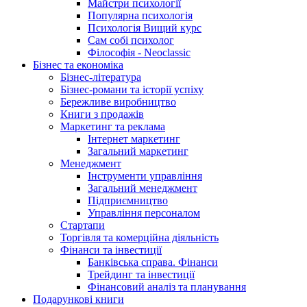
Майстри психології
Популярна психологія
Психологія Вищий курс
Сам собі психолог
Філософія - Neoclassic
Бізнес та економіка
Бізнес-література
Бізнес-романи та історії успіху
Бережливе виробництво
Книги з продажів
Маркетинг та реклама
Інтернет маркетинг
Загальний маркетинг
Менеджмент
Інструменти управління
Загальний менеджмент
Підприємництво
Управління персоналом
Стартапи
Торгівля та комерційна діяльність
Фінанси та інвестиції
Банківська справа. Фінанси
Трейдинг та інвестиції
Фінансовий аналіз та планування
Подарункові книги