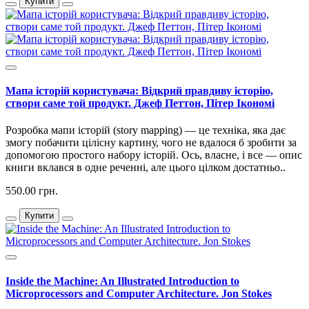
Купити
Мапа історій користувача: Відкрий правдиву історію,
створи саме той продукт. Джеф Петтон, Пітер Ікономі
Розробка мапи історій (story mapping) — це техніка, яка дає
змогу побачити цілісну картину, чого не вдалося б зробити за
допомогою простого набору історій. Ось, власне, і все — опис
книги вклався в одне реченні, але цього цілком достатньо..
550.00 грн.
Купити
Inside the Machine: An Illustrated Introduction to
Microprocessors and Computer Architecture. Jon Stokes