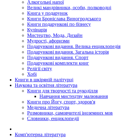
Алкогольні напої
Великі мандрівники, особи, полководці
Книга у подарунок
Книги Броніслава Виногродського
Книги подарункові по бізнесу
Кулінарія
Мистецтво, Мода, Дизайн
Мудрості, афоризми
Подарункові видання. Велика енциклопедія
Подарункові видання. Загальна історія
Подарункові видання. Спорт
Подарункові комплекти книг
Релігії світу
Хобі
Книги в шкіряній палітурці
Наукова та освітня література
Книги для творчості та рукоділля
Навчання мистецтву малювання
Книги про Йогу, спорт, здоров'я
Медична література
Розмовники, самовчителі іноземних мов
Словники, енциклопедії
Комп'ютерна література