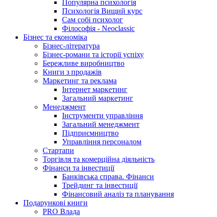
Популярна психологія
Психологія Вищий курс
Сам собі психолог
Філософія - Neoclassic
Бізнес та економіка
Бізнес-література
Бізнес-романи та історії успіху
Бережливе виробництво
Книги з продажів
Маркетинг та реклама
Інтернет маркетинг
Загальний маркетинг
Менеджмент
Інструменти управління
Загальний менеджмент
Підприємництво
Управління персоналом
Стартапи
Торгівля та комерційна діяльність
Фінанси та інвестиції
Банківська справа. Фінанси
Трейдинг та інвестиції
Фінансовий аналіз та планування
Подарункові книги
PRO Влада