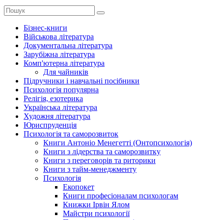
Бізнес-книги
Військова література
Документальна література
Зарубіжна література
Комп'ютерна література
Для чайників
Підручники і навчальні посібники
Психологія популярна
Релігія, езотерика
Українська література
Художня література
Юриспруденція
Психологія та саморозвиток
Книги Антоніо Менегетті (Онтопсихологія)
Книги з лідерства та саморозвитку
Книги з переговорів та риторики
Книги з тайм-менеджменту
Психологія
Екопокет
Книги професіоналам психологам
Книжки Ірвін Ялом
Майстри психології