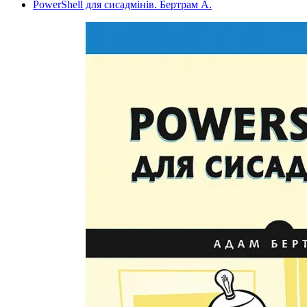
PowerShell для сисадмінів. Бертрам А.