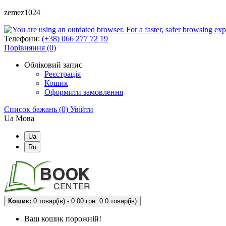
zemez1024
Телефони:
(+38) 066 277 72 19
Порівняння (0)
Обліковий запис
Реєстрація
Кошик
Оформити замовлення
Список бажань (0)
Увійти
Ua
Мова
Ua
Ru
Кошик:
0 товар(ів) - 0.00 грн.
0
0 товар(ів)
Ваш кошик порожній!