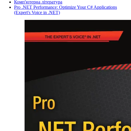
Комп'ютерна література
Pro .NET Performance: Optimize Your C# Applications
(Expert's Voice in .NET)