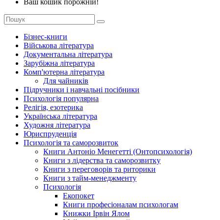
Ваш кошик порожній!
Бізнес-книги
Військова література
Документальна література
Зарубіжна література
Комп'ютерна література
Для чайників
Підручники і навчальні посібники
Психологія популярна
Релігія, езотерика
Українська література
Художня література
Юриспруденція
Психологія та саморозвиток
Книги Антоніо Менегетті (Онтопсихологія)
Книги з лідерства та саморозвитку
Книги з переговорів та риторики
Книги з тайм-менеджменту
Психологія
Екопокет
Книги професіоналам психологам
Книжки Ірвін Ялом