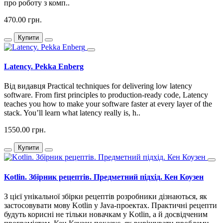
про роботу з комп..
470.00 грн.
Купити
Latency. Pekka Enberg
Від видавця Practical techniques for delivering low latency
software. From first principles to production-ready code, Latency
teaches you how to make your software faster at every layer of the
stack. You’ll learn what latency really is, h..
1550.00 грн.
Купити
Kotlin. Збірник рецептів. Предметний підхід. Кен Коузен
З цієї унікальної збірки рецептів розробники дізнаються, як
застосовувати мову Kotlin у Java-проектах. Практичні рецепти
будуть корисні не тільки новачкам у Kotlin, а й досвідченим