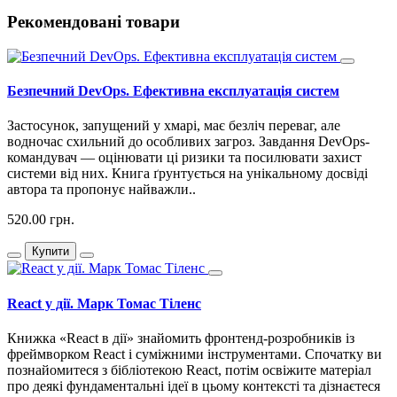
Рекомендовані товари
Безпечний DevOps. Ефективна експлуатація систем
Застосунок, запущений у хмарі, має безліч переваг, але
водночас схильний до особливих загроз. Завдання DevOps-
командувач — оцінювати ці ризики та посилювати захист
системи від них. Книга ґрунтується на унікальному досвіді
автора та пропонує найважли..
520.00 грн.
Купити
React у дії. Марк Томас Тіленс
Книжка «React в дії» знайомить фронтенд-розробників із
фреймворком React і суміжними інструментами. Спочатку ви
познайомитеся з бібліотекою React, потім освіжите матеріал
про деякі фундаментальні ідеї в цьому контексті та дізнаєтеся