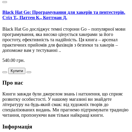
Black Hat Go: Програмування для хакерів та пентестерів.
Стіл Т., Паттен К., Коттман Д.
Black Hat Go досліджує темні сторони Go – популярної мови
програмування, яка високо цінується хакерами за його
простоту, ефективність та надійність. Ця книга – арсенал
практичних прийомів для фахівців з безпеки та хакерів –
допоможе вам у тестуванні ..
540.00 грн.
Купити
Про нас
Книги завжди були джерелом знань і натхнення, що сприяє
розвитку особистості. У нашому магазині ви знайдете
літературу на будь-який смак: від художніх творів до
спеціалізованих видань. Ми прагнемо підтримувати традицію
читання, пропонуючи вам тільки найкращі книги.
Інформація