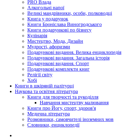
PRO Влада
Алкогольні напої
Великі мандрівники, особи, полководці
Книга у подарунок
Книги Броніслава Виногродського
Книги подарункові по бізнесу
Кулінарія
Мистецтво, Мода, Дизайн
Мудрості, афоризми
Подарункові видання. Велика енциклопедія
Подарункові видання. Загальна історія
Подарункові видання. Спорт
Подарункові комплекти книг
Релігії світу
Хобі
Книги в шкіряній палітурці
Наукова та освітня література
Книги для творчості та рукоділля
Навчання мистецтву малювання
Книги про Йогу, спорт, здоров'я
Медична література
Розмовники, самовчителі іноземних мов
Словники, енциклопедії