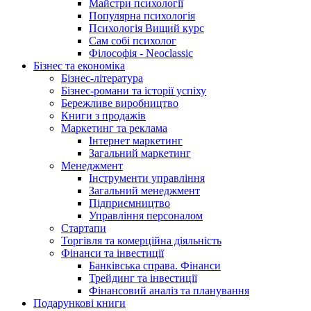
Майстри психології
Популярна психологія
Психологія Вищий курс
Сам собі психолог
Філософія - Neoclassic
Бізнес та економіка
Бізнес-література
Бізнес-романи та історії успіху
Бережливе виробництво
Книги з продажів
Маркетинг та реклама
Інтернет маркетинг
Загальний маркетинг
Менеджмент
Інструменти управління
Загальний менеджмент
Підприємництво
Управління персоналом
Стартапи
Торгівля та комерційна діяльність
Фінанси та інвестиції
Банківська справа. Фінанси
Трейдинг та інвестиції
Фінансовий аналіз та планування
Подарункові книги