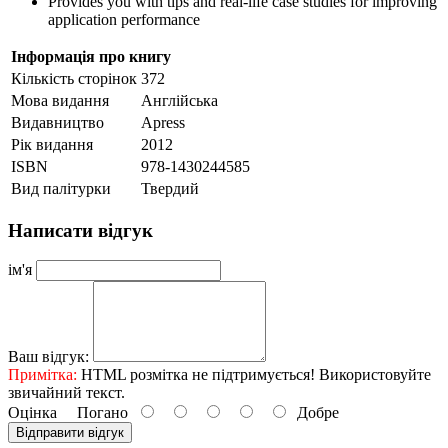
Provides you with tips and real-life case studies for improving
application performance
Інформація про книгу
Кількість сторінок
372
Мова видання
Англійська
Видавництво
Apress
Рік видання
2012
ISBN
978-1430244585
Вид палітурки
Твердий
Написати відгук
ім'я
Ваш відгук:
Примітка:
HTML розмітка не підтримується! Використовуйте
звичайний текст.
Оцінка
Погано
Добре
Відправити відгук