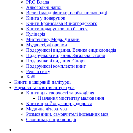
PRO Влада
Алкогольні напої
Великі мандрівники, особи, полководці
Книга у подарунок
Книги Броніслава Виногродського
Книги подарункові по бізнесу
Кулінарія
Мистецтво, Мода, Дизайн
Мудрості, афоризми
Подарункові видання. Велика енциклопедія
Подарункові видання. Загальна історія
Подарункові видання. Спорт
Подарункові комплекти книг
Релігії світу
Хобі
Книги в шкіряній палітурці
Наукова та освітня література
Книги для творчості та рукоділля
Навчання мистецтву малювання
Книги про Йогу, спорт, здоров'я
Медична література
Розмовники, самовчителі іноземних мов
Словники, енциклопедії