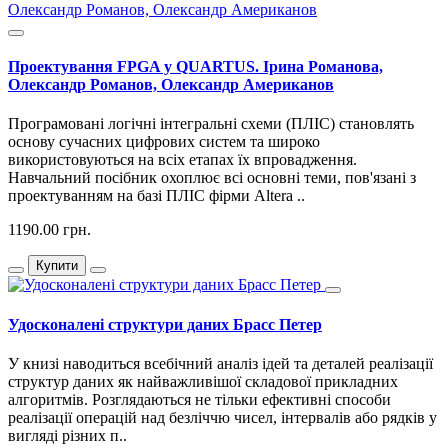
Проектування FPGA у QUARTUS. Ірина Романова,
Олександр Романов, Олександр Американов
Програмовані логічні інтегральні схеми (ПЛІС) становлять
основу сучасних цифрових систем та широко
використовуються на всіх етапах їх впровадження.
Навчальний посібник охоплює всі основні теми, пов'язані з
проектуванням на базі ПЛІС фірми Altera ..
1190.00 грн.
Купити
Удосконалені структури даних Брасс Петер
У книзі наводиться всебічний аналіз ідей та деталей реалізації
структур даних як найважливішої складової прикладних
алгоритмів. Розглядаються не тільки ефективні способи
реалізації операцій над безліччю чисел, інтервалів або рядків у
вигляді різних п..