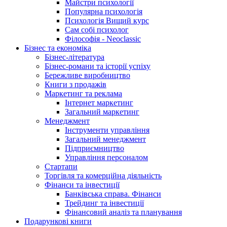
Майстри психології
Популярна психологія
Психологія Вищий курс
Сам собі психолог
Філософія - Neoclassic
Бізнес та економіка
Бізнес-література
Бізнес-романи та історії успіху
Бережливе виробництво
Книги з продажів
Маркетинг та реклама
Інтернет маркетинг
Загальний маркетинг
Менеджмент
Інструменти управління
Загальний менеджмент
Підприємництво
Управління персоналом
Стартапи
Торгівля та комерційна діяльність
Фінанси та інвестиції
Банківська справа. Фінанси
Трейдинг та інвестиції
Фінансовий аналіз та планування
Подарункові книги