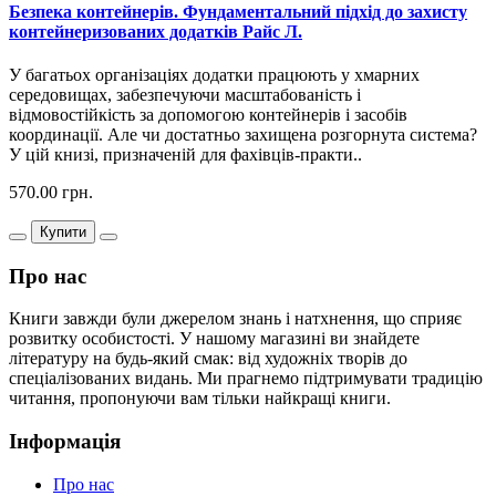
Безпека контейнерів. Фундаментальний підхід до захисту
контейнеризованих додатків Райс Л.
У багатьох організаціях додатки працюють у хмарних
середовищах, забезпечуючи масштабованість і
відмовостійкість за допомогою контейнерів і засобів
координації. Але чи достатньо захищена розгорнута система?
У цій книзі, призначеній для фахівців-практи..
570.00 грн.
Купити
Про нас
Книги завжди були джерелом знань і натхнення, що сприяє
розвитку особистості. У нашому магазині ви знайдете
літературу на будь-який смак: від художніх творів до
спеціалізованих видань. Ми прагнемо підтримувати традицію
читання, пропонуючи вам тільки найкращі книги.
Інформація
Про нас