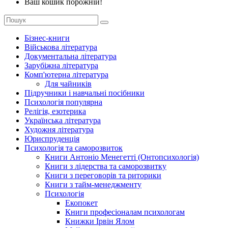
Ваш кошик порожній!
Бізнес-книги
Військова література
Документальна література
Зарубіжна література
Комп'ютерна література
Для чайників
Підручники і навчальні посібники
Психологія популярна
Релігія, езотерика
Українська література
Художня література
Юриспруденція
Психологія та саморозвиток
Книги Антоніо Менегетті (Онтопсихологія)
Книги з лідерства та саморозвитку
Книги з переговорів та риторики
Книги з тайм-менеджменту
Психологія
Екопокет
Книги професіоналам психологам
Книжки Ірвін Ялом