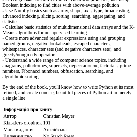
Boolean indexing to find cities with above-average pollution
-
Use NumPy basics such as array, shape, axis, type, broadcasting,
advanced indexing, slicing, sorting, searching, aggregating, and
statistics
-
Calculate basic statistics of multidimensional data arrays and the K-
Means algorithms for unsupervised learning
-
Create more advanced regular expressions using and grouping
named groups, negative lookaheads, escaped characters,
whitespaces, character sets (and negative characters sets), and
greedy/nongreedy operators
-
Understand a wide range of computer science topics, including
anagrams, palindromes, supersets, перестановок, factorials, prime
numbers, Fibonacci numbers, obfuscation, searching, and
algorithmic sorting
By the end of the book, you'll know how to write Python at its most
refined, and create concise, beautiful pieces of Python art in merely
a single line.
Інформація про книгу
Автор
Christian Mayer
Кількість сторінок
191
Мова видання
Англійська
Видавництво
No Starch Press