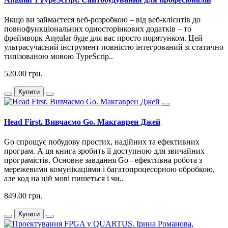
Якщо ви займаєтеся веб-розробкою – від веб-клієнтів до
повнофункціональних односторінкових додатків – то
фреймворк Angular буде для вас просто порятунком. Цей
ультрасучасний інструмент повністю інтегрований зі статично
типізованою мовою TypeScrip..
520.00 грн.
Купити
Head First. Вивчаємо Go. Макгаврен Джей
Go спрощує побудову простих, надійних та ефективних
програм. А ця книга зробить її доступною для звичайних
програмістів. Основне завдання Go - ефективна робота з
мережевими комунікаціями і багатопроцесорною обробкою,
але код на цій мові пишеться і чи..
849.00 грн.
Купити