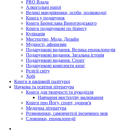
PRO Влада
Алкогольні напої
Великі мандрівники, особи, полководці
Книга у подарунок
Книги Броніслава Виногродського
Книги подарункові по бізнесу
Кулінарія
Мистецтво, Мода, Дизайн
Мудрості, афоризми
Подарункові видання. Велика енциклопедія
Подарункові видання. Загальна історія
Подарункові видання. Спорт
Подарункові комплекти книг
Релігії світу
Хобі
Книги в шкіряній палітурці
Наукова та освітня література
Книги для творчості та рукоділля
Навчання мистецтву малювання
Книги про Йогу, спорт, здоров'я
Медична література
Розмовники, самовчителі іноземних мов
Словники, енциклопедії