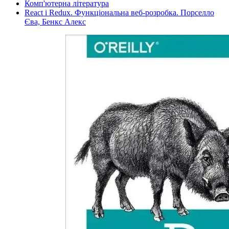
Комп'ютерна література
React і Redux. Функціональна веб-розробка. Порселло
Єва, Бенкс Алекс