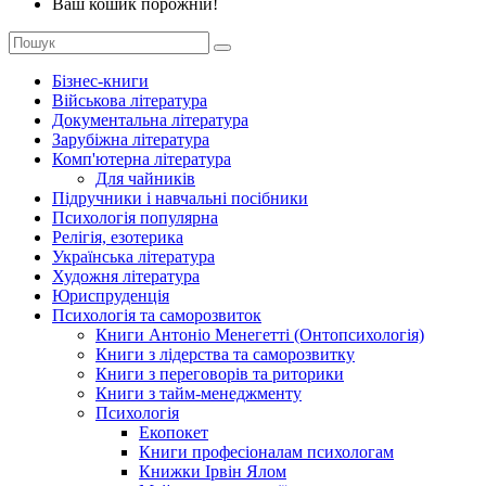
Ваш кошик порожній!
Бізнес-книги
Військова література
Документальна література
Зарубіжна література
Комп'ютерна література
Для чайників
Підручники і навчальні посібники
Психологія популярна
Релігія, езотерика
Українська література
Художня література
Юриспруденція
Психологія та саморозвиток
Книги Антоніо Менегетті (Онтопсихологія)
Книги з лідерства та саморозвитку
Книги з переговорів та риторики
Книги з тайм-менеджменту
Психологія
Екопокет
Книги професіоналам психологам
Книжки Ірвін Ялом