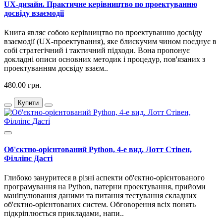
UX-дизайн. Практичне керівництво по проектуванню
досвіду взаємодії
Книга являє собою керівництво по проектуванню досвіду
взаємодії (UX-проектування), яке блискучим чином поєднує в
собі стратегічний і тактичний підходи. Вона пропонує
докладні описи основних методик і процедур, пов'язаних з
проектуванням досвіду взаєм..
480.00 грн.
Купити
Об'єктно-орієнтований Python, 4-е вид. Лотт Стівен,
Філліпс Дасті
Глибоко зануритеся в різні аспекти об'єктно-орієнтованого
програмування на Python, патерни проектування, прийоми
маніпулювання даними та питання тестування складних
об'єктно-орієнтованих систем. Обговорення всіх понять
підкріплюється прикладами, напи..