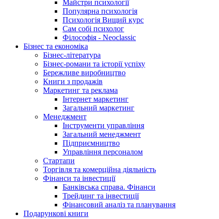
Майстри психології
Популярна психологія
Психологія Вищий курс
Сам собі психолог
Філософія - Neoclassic
Бізнес та економіка
Бізнес-література
Бізнес-романи та історії успіху
Бережливе виробництво
Книги з продажів
Маркетинг та реклама
Інтернет маркетинг
Загальний маркетинг
Менеджмент
Інструменти управління
Загальний менеджмент
Підприємництво
Управління персоналом
Стартапи
Торгівля та комерційна діяльність
Фінанси та інвестиції
Банківська справа. Фінанси
Трейдинг та інвестиції
Фінансовий аналіз та планування
Подарункові книги