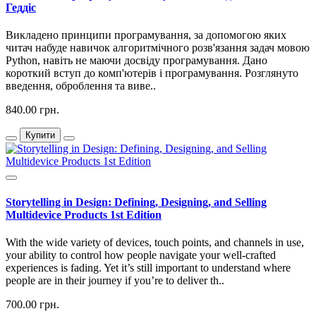
Геддіс
Викладено принципи програмування, за допомогою яких
читач набуде навичок алгоритмічного розв'язання задач мовою
Python, навіть не маючи досвіду програмування. Дано
короткий вступ до комп'ютерів і програмування. Розглянуто
введення, оброблення та виве..
840.00 грн.
Купити
Storytelling in Design: Defining, Designing, and Selling
Multidevice Products 1st Edition
With the wide variety of devices, touch points, and channels in use,
your ability to control how people navigate your well-crafted
experiences is fading. Yet it’s still important to understand where
people are in their journey if you’re to deliver th..
700.00 грн.