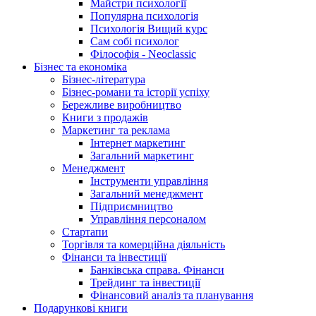
Майстри психології
Популярна психологія
Психологія Вищий курс
Сам собі психолог
Філософія - Neoclassic
Бізнес та економіка
Бізнес-література
Бізнес-романи та історії успіху
Бережливе виробництво
Книги з продажів
Маркетинг та реклама
Інтернет маркетинг
Загальний маркетинг
Менеджмент
Інструменти управління
Загальний менеджмент
Підприємництво
Управління персоналом
Стартапи
Торгівля та комерційна діяльність
Фінанси та інвестиції
Банківська справа. Фінанси
Трейдинг та інвестиції
Фінансовий аналіз та планування
Подарункові книги