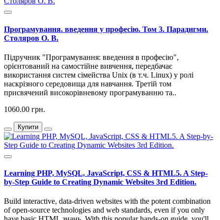
Програмування. введення у професію. Том 3. Парадигми.
Столяров О. В.
Підручник "Програмування: введення в професію",
орієнтований на самостійне вивчення, передбачає
використання систем сімейства Unix (в т.ч. Linux) у ролі
наскрізного середовища для навчання. Третій том
присвячений високорівневому програмуванню та..
1060.00 грн.
Купити
Learning PHP, MySQL, JavaScript, CSS & HTML5. A Step-
by-Step Guide to Creating Dynamic Websites 3rd Edition.
Build interactive, data-driven websites with the potent combination
of open-source technologies and web standards, even if you only
have basic HTML знань. With this popular hands-on guide, you'll