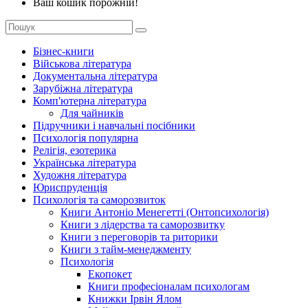
Ваш кошик порожній!
Бізнес-книги
Військова література
Документальна література
Зарубіжна література
Комп'ютерна література
Для чайників
Підручники і навчальні посібники
Психологія популярна
Релігія, езотерика
Українська література
Художня література
Юриспруденція
Психологія та саморозвиток
Книги Антоніо Менегетті (Онтопсихологія)
Книги з лідерства та саморозвитку
Книги з переговорів та риторики
Книги з тайм-менеджменту
Психологія
Екопокет
Книги професіоналам психологам
Книжки Ірвін Ялом