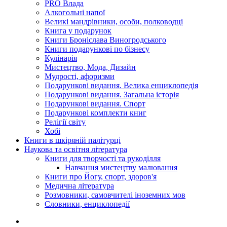
PRO Влада
Алкогольні напої
Великі мандрівники, особи, полководці
Книга у подарунок
Книги Броніслава Виногродського
Книги подарункові по бізнесу
Кулінарія
Мистецтво, Мода, Дизайн
Мудрості, афоризми
Подарункові видання. Велика енциклопедія
Подарункові видання. Загальна історія
Подарункові видання. Спорт
Подарункові комплекти книг
Релігії світу
Хобі
Книги в шкіряній палітурці
Наукова та освітня література
Книги для творчості та рукоділля
Навчання мистецтву малювання
Книги про Йогу, спорт, здоров'я
Медична література
Розмовники, самовчителі іноземних мов
Словники, енциклопедії