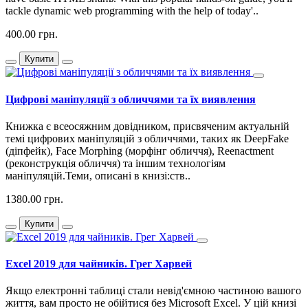
tackle dynamic web programming with the help of today'..
400.00 грн.
Купити
Цифрові маніпуляції з обличчями та їх виявлення
Книжка є всеосяжним довідником, присвяченим актуальній
темі цифрових маніпуляцій з обличчями, таких як DeepFake
(діпфейк), Face Morphing (морфінг обличчя), Reenactment
(реконструкція обличчя) та іншим технологіям
маніпуляцій.Теми, описані в книзі:ств..
1380.00 грн.
Купити
Excel 2019 для чайників. Грег Харвей
Якщо електронні таблиці стали невід'ємною частиною вашого
життя, вам просто не обійтися без Microsoft Excel. У цій книзі