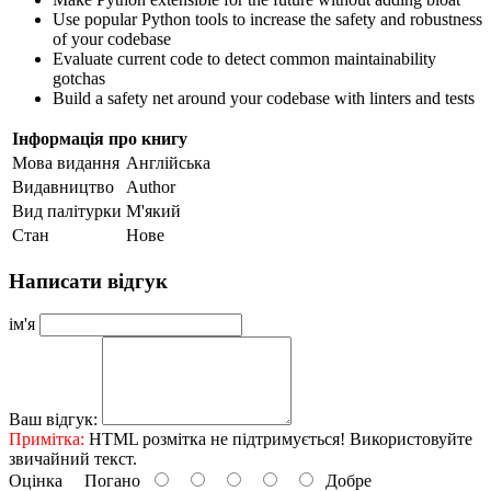
Use popular Python tools to increase the safety and robustness
of your codebase
Evaluate current code to detect common maintainability
gotchas
Build a safety net around your codebase with linters and tests
Інформація про книгу
Мова видання
Англійська
Видавництво
Author
Вид палітурки
М'який
Стан
Нове
Написати відгук
ім'я
Ваш відгук:
Примітка:
HTML розмітка не підтримується! Використовуйте
звичайний текст.
Оцінка
Погано
Добре