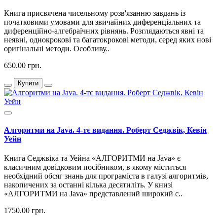
Книга присвячена чисельному розв'язанню завдань із
початковими умовами для звичайних диференціальних та
диференційно-алгебраїчних рівнянь. Розглядаються явні та
неявні, однокрокові та багатокрокові методи, серед яких нові
оригінальні методи. Особливу..
650.00 грн.
Купити
Алгоритми на Java. 4-тє видання. Роберт Седжвік, Кевін
Уейн
Книга Седжвіка та Уейна «АЛГОРИТМИ на Java» є
класичним довідковим посібником, в якому міститься
необхідний обсяг знань для програміста в галузі алгоритмів,
накопичених за останні кілька десятиліть. У книзі
«АЛГОРИТМИ на Java» представлений широкий с..
1750.00 грн.