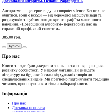
Досконалий алгоритм. Основи. Рафгарден Т.
Алгоритми — це серце та душа computer science. Без них не
обійтися, вони є всюди — від мережевої маршрутизації та
розрахунків за субтомікою до криптографії та машинного
навчання. «Повершений алгоритм» перетворить вас на
справжній профі, який ставитим..
385.00 грн.
Купити
Про нас
Книги завжди були джерелом знань і натхнення, що сприяє
розвитку особистості. У нашому магазині ви знайдете
літературу на будь-який смак: від художніх творів до
спеціалізованих видань. Ми прагнемо підтримувати традицію
читання, пропонуючи вам тільки найкращі книги.
Інформація
Про нас
Доставка та оплата