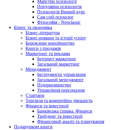
Майстри психології
Популярна психологія
Психологія Вищий курс
Сам собі психолог
Філософія - Neoclassic
Бізнес та економіка
Бізнес-література
Бізнес-романи та історії успіху
Бережливе виробництво
Книги з продажів
Маркетинг та реклама
Інтернет маркетинг
Загальний маркетинг
Менеджмент
Інструменти управління
Загальний менеджмент
Підприємництво
Управління персоналом
Стартапи
Торгівля та комерційна діяльність
Фінанси та інвестиції
Банківська справа. Фінанси
Трейдинг та інвестиції
Фінансовий аналіз та планування
Подарункові книги