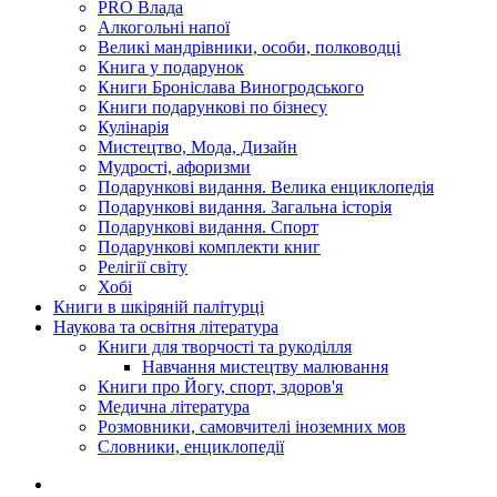
PRO Влада
Алкогольні напої
Великі мандрівники, особи, полководці
Книга у подарунок
Книги Броніслава Виногродського
Книги подарункові по бізнесу
Кулінарія
Мистецтво, Мода, Дизайн
Мудрості, афоризми
Подарункові видання. Велика енциклопедія
Подарункові видання. Загальна історія
Подарункові видання. Спорт
Подарункові комплекти книг
Релігії світу
Хобі
Книги в шкіряній палітурці
Наукова та освітня література
Книги для творчості та рукоділля
Навчання мистецтву малювання
Книги про Йогу, спорт, здоров'я
Медична література
Розмовники, самовчителі іноземних мов
Словники, енциклопедії