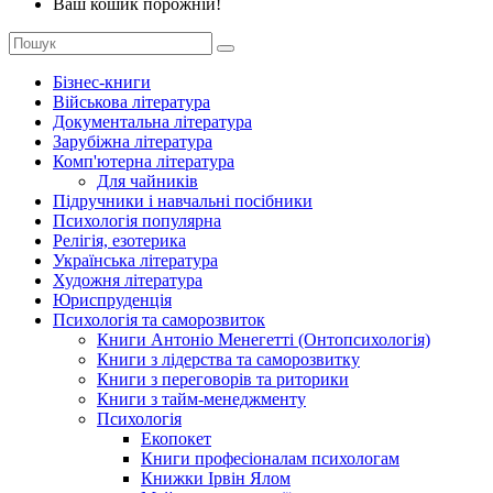
Ваш кошик порожній!
Бізнес-книги
Військова література
Документальна література
Зарубіжна література
Комп'ютерна література
Для чайників
Підручники і навчальні посібники
Психологія популярна
Релігія, езотерика
Українська література
Художня література
Юриспруденція
Психологія та саморозвиток
Книги Антоніо Менегетті (Онтопсихологія)
Книги з лідерства та саморозвитку
Книги з переговорів та риторики
Книги з тайм-менеджменту
Психологія
Екопокет
Книги професіоналам психологам
Книжки Ірвін Ялом