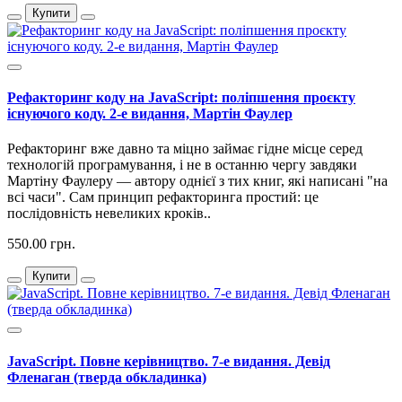
Купити
Рефакторинг коду на JavaScript: поліпшення проєкту
існуючого коду. 2-е видання, Мартін Фаулер
Рефакторинг вже давно та міцно займає гідне місце серед
технологій програмування, і не в останню чергу завдяки
Мартіну Фаулеру — автору однієї з тих книг, які написані "на
всі часи". Сам принцип рефакторинга простий: це
послідовність невеликих кроків..
550.00 грн.
Купити
JavaScript. Повне керівництво. 7-е видання. Девід
Фленаган (тверда обкладинка)