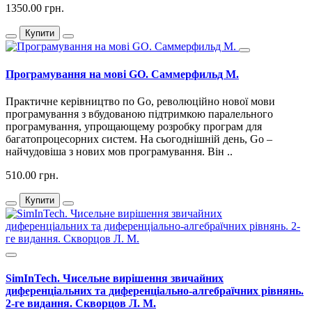
1350.00 грн.
Купити
Програмування на мові GO. Саммерфильд М.
Практичне керівництво по Go, революційно нової мови
програмування з вбудованою підтримкою паралельного
програмування, упрощающему розробку програм для
багатопроцесорних систем. На сьогоднішній день, Go –
найчудовіша з нових мов програмування. Він ..
510.00 грн.
Купити
SimInTech. Чисельне вирішення звичайних
диференціальних та диференціально-алгебраїчних рівнянь.
2-ге видання. Скворцов Л. М.