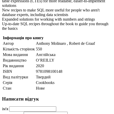
table expressions (CTEs) for more readable, easier-to-implement
solutions
New recipes to make SQL more useful for people who aren't
database experts, including data scientists
Expanded solutions for working with numbers and strings
Up-to-date SQL recipes throughout the book to guide you through
the basics
Інформація про книгу
Автор
Anthony Molinaro , Robert de Graaf
Кількість сторінок
550
Мова видання
Англійська
Видавництво
O’REILLY
Рік видання
2020
ISBN
9781098100148
Вид палітурки
Твердий
Серія
Cookbooks
Стан
Нове
Написати відгук
ім'я