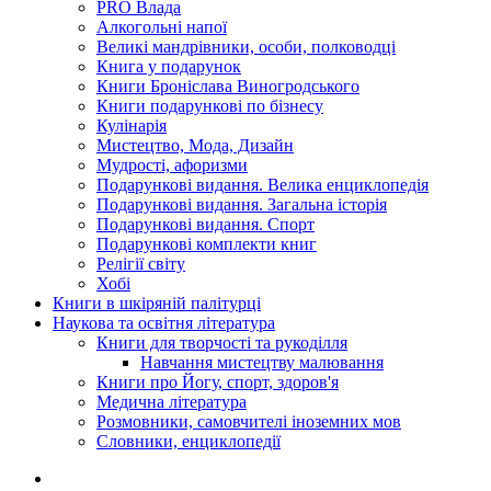
PRO Влада
Алкогольні напої
Великі мандрівники, особи, полководці
Книга у подарунок
Книги Броніслава Виногродського
Книги подарункові по бізнесу
Кулінарія
Мистецтво, Мода, Дизайн
Мудрості, афоризми
Подарункові видання. Велика енциклопедія
Подарункові видання. Загальна історія
Подарункові видання. Спорт
Подарункові комплекти книг
Релігії світу
Хобі
Книги в шкіряній палітурці
Наукова та освітня література
Книги для творчості та рукоділля
Навчання мистецтву малювання
Книги про Йогу, спорт, здоров'я
Медична література
Розмовники, самовчителі іноземних мов
Словники, енциклопедії