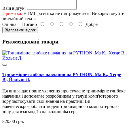
Ваш відгук:
Примітка:
HTML розмітка не підтримується! Використовуйте
звичайний текст.
Оцінка
Погано
Добре
Відправити відгук
Рекомендовані товари
Тривимірне глибоке навчання на PYTHON. Ма К., Хегде
В., Йольан Л.
Ця книга дає повне уявлення про сучасне тривимірне глибоке
навчання і допомагає розробникам у галузі комп'ютерного
зору застосувати свої знання на практиці.Ви
навчитеся:розробляти моделі тривимірного комп'ютерного
зору для взаємодії з навколишнім сер..
820.00 грн.