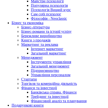
Майстри психології
Популярна психологія
Психологія Вищий курс
Сам собі психолог
Філософія - Neoclassic
Бізнес та економіка
Бізнес-література
Бізнес-романи та історії успіху
Бережливе виробництво
Книги з продажів
Маркетинг та реклама
Інтернет маркетинг
Загальний маркетинг
Менеджмент
Інструменти управління
Загальний менеджмент
Підприємництво
Управління персоналом
Стартапи
Торгівля та комерційна діяльність
Фінанси та інвестиції
Банківська справа. Фінанси
Трейдинг та інвестиції
Фінансовий аналіз та планування
Подарункові книги