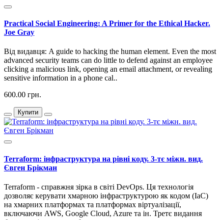
Practical Social Engineering: A Primer for the Ethical Hacker.
Joe Gray
Від видавця: A guide to hacking the human element. Even the most
advanced security teams can do little to defend against an employee
clicking a malicious link, opening an email attachment, or revealing
sensitive information in a phone cal..
600.00 грн.
Купити
Terraform: інфраструктура на рівні коду. 3-тє міжн. вид.
Євген Брікман
Terraform - справжня зірка в світі DevOps. Ця технологія
дозволяє керувати хмарною інфраструктурою як кодом (IaC)
на хмарних платформах та платформах віртуалізації,
включаючи AWS, Google Cloud, Azure та ін. Третє видання