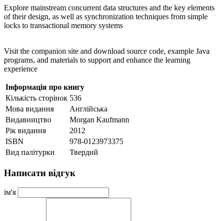
Explore mainstream concurrent data structures and the key elements
of their design, as well as synchronization techniques from simple
locks to transactional memory systems
Visit the companion site and download source code, example Java
programs, and materials to support and enhance the learning
experience
Інформація про книгу
Кількість сторінок
536
Мова видання
Англійська
Видавництво
Morgan Kaufmann
Рік видання
2012
ISBN
978-0123973375
Вид палітурки
Твердий
Написати відгук
ім'я