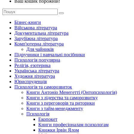
Ваш кошик порожній!
Бізнес-книги
Військова література
Документальна література
Зарубіжна література
Комп'ютерна література
Для чайників
Підручники і навчальні посібники
Психологія популярна
Релігія, езотерика
Українська література
Художня література
Юриспруденція
Психологія та саморозвиток
Книги Антоніо Менегетті (Онтопсихологія)
Книги з лідерства та саморозвитку
Книги з переговорів та риторики
Книги з тайм-менеджменту
Психологія
Екопокет
Книги професіоналам психологам
Книжки Ірвін Ялом