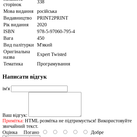
338
сторінок
Мова видання
російська
Видавництво
PRINT2PRINT
Рік видання
2020
ISBN
978-5-97060-795-4
Вага
450
Вид палітурки
М'який
Оригінальна
Expert Twisted
назва
Тематика
Програмування
Написати відгук
ім'я
Ваш відгук:
Примітка:
HTML розмітка не підтримується! Використовуйте
звичайний текст.
Оцінка
Погано
Добре