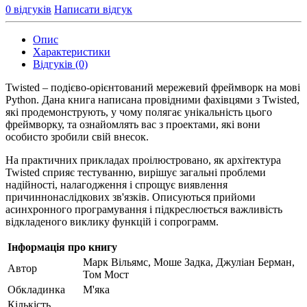
0 відгуків
Написати відгук
Опис
Характеристики
Відгуків (0)
Twisted – подієво-орієнтований мережевий фреймворк на мові
Python. Дана книга написана провідними фахівцями з Twisted,
які продемонструють, у чому полягає унікальність цього
фреймворку, та ознайомлять вас з проектами, які вони
особисто зробили свій внесок.
На практичних прикладах проілюстровано, як архітектура
Twisted сприяє тестуванню, вирішує загальні проблеми
надійності, налагодження і спрощує виявлення
причиннонаслідкових зв'язків. Описуються прийоми
асинхронного програмування і підкреслюється важливість
відкладеного виклику функцій і сопрограмм.
Інформація про книгу
Марк Вільямс, Моше Задка, Джуліан Берман,
Автор
Том Мост
Обкладинка
М'яка
Кількість