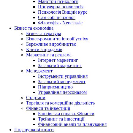
Майстри психології
Популярна психологія
Психологія Вищий курс
Сам собі психолог
Філософія - Neoclassic
Бізнес та економіка
Бізнес-література
Бізнес-романи та історії успіху
Бережливе виробництво
Книги з продажів
Маркетинг та реклама
Інтернет маркетинг
Загальний маркетинг
Менеджмент
Інструменти управління
Загальний менеджмент
Підприємництво
Управління персоналом
Стартапи
Торгівля та комерційна діяльність
Фінанси та інвестиції
Банківська справа. Фінанси
Трейдинг та інвестиції
Фінансовий аналіз та планування
Подарункові книги