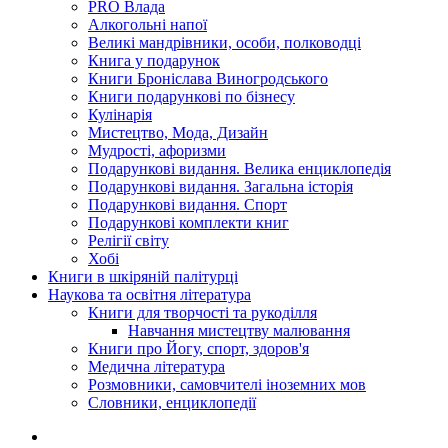
PRO Влада
Алкогольні напої
Великі мандрівники, особи, полководці
Книга у подарунок
Книги Броніслава Виногродського
Книги подарункові по бізнесу
Кулінарія
Мистецтво, Мода, Дизайн
Мудрості, афоризми
Подарункові видання. Велика енциклопедія
Подарункові видання. Загальна історія
Подарункові видання. Спорт
Подарункові комплекти книг
Релігії світу
Хобі
Книги в шкіряній палітурці
Наукова та освітня література
Книги для творчості та рукоділля
Навчання мистецтву малювання
Книги про Йогу, спорт, здоров'я
Медична література
Розмовники, самовчителі іноземних мов
Словники, енциклопедії