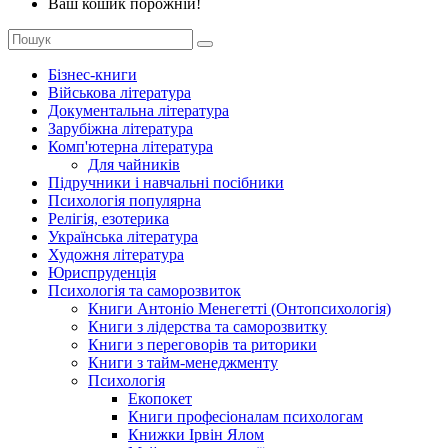
Ваш кошик порожній!
Бізнес-книги
Військова література
Документальна література
Зарубіжна література
Комп'ютерна література
Для чайників
Підручники і навчальні посібники
Психологія популярна
Релігія, езотерика
Українська література
Художня література
Юриспруденція
Психологія та саморозвиток
Книги Антоніо Менегетті (Онтопсихологія)
Книги з лідерства та саморозвитку
Книги з переговорів та риторики
Книги з тайм-менеджменту
Психологія
Екопокет
Книги професіоналам психологам
Книжки Ірвін Ялом