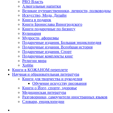
PRO Власть
Алкогольные напитки
Великие путешественники, личности, полководцы
Искусство, Мода, Дизайн
Книга в подарок
Книги Бронислава Виногродского
Книги подарочные по бизнесу
Кулинария
Мудрости, афоризмы
Подарочные издания. Большая энциклопедия
Подарочные издания. Всеобщая история
Подарочные издания. Спорт
Подарочные комплекты книг
Религии мира
Хобби
Книги в КОЖАНОМ переплете
Научная и образовательная литература
Книги для творчества и рукоделия
Обучение искусству рисования
Книги о Йоге, спорте, здоровье
Медицинская литература
Разговорники, самоучители иностранных языков
Словари, енциклопедии