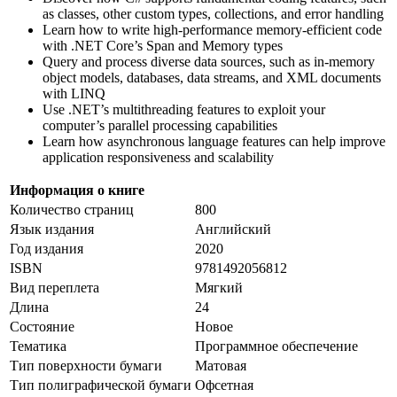
as classes, other custom types, collections, and error handling
Learn how to write high-performance memory-efficient code
with .NET Core’s Span and Memory types
Query and process diverse data sources, such as in-memory
object models, databases, data streams, and XML documents
with LINQ
Use .NET’s multithreading features to exploit your
computer’s parallel processing capabilities
Learn how asynchronous language features can help improve
application responsiveness and scalability
Информация о книге
Количество страниц
800
Язык издания
Английский
Год издания
2020
ISBN
9781492056812
Вид переплета
Мягкий
Длина
24
Состояние
Новое
Тематика
Программное обеспечение
Тип поверхности бумаги
Матовая
Тип полиграфической бумаги
Офсетная