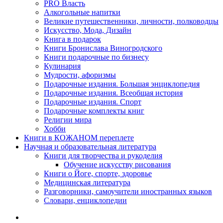
PRO Власть
Алкогольные напитки
Великие путешественники, личности, полководцы
Искусство, Мода, Дизайн
Книга в подарок
Книги Бронислава Виногродского
Книги подарочные по бизнесу
Кулинария
Мудрости, афоризмы
Подарочные издания. Большая энциклопедия
Подарочные издания. Всеобщая история
Подарочные издания. Спорт
Подарочные комплекты книг
Религии мира
Хобби
Книги в КОЖАНОМ переплете
Научная и образовательная литература
Книги для творчества и рукоделия
Обучение искусству рисования
Книги о Йоге, спорте, здоровье
Медицинская литература
Разговорники, самоучители иностранных языков
Словари, енциклопедии