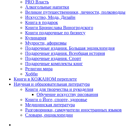
PRO Власть
Алкогольные напитки
Великие путешественники, личности, полководцы
Искусство, Мода, Дизайн
Книга в подарок
Книги Бронислава Виногродского
Книги подарочные по бизнесу
Кулинария
Мудрости, афоризмы
Подарочные издания. Большая энциклопедия
Подарочные издания. Всеобщая история
Подарочные издания. Спорт
Подарочные комплекты книг
Религии мира
Хобби
Книги в КОЖАНОМ переплете
Научная и образовательная литература
Книги для творчества и рукоделия
Обучение искусству рисования
Книги о Йоге, спорте, здоровье
Медицинская литература
Разговорники, самоучители иностранных языков
Словари, енциклопедии