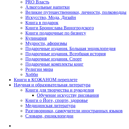
PRO Власть
Алкогольные напитки
Великие путешественники, личности, полководцы
Искусство, Мода, Дизайн
Книга в подарок
Книги Бронислава Виногродского
Книги подарочные по бизнесу
Кулинария
Мудрости, афоризмы
Подарочные издания. Большая энциклопедия
Подарочные издания. Всеобщая история
Подарочные издания. Спорт
Подарочные комплекты книг
Религии мира
Хобби
Книги в КОЖАНОМ переплете
Научная и образовательная литература
Книги для творчества и рукоделия
Обучение искусству рисования
Книги о Йоге, спорте, здоровье
Медицинская литература
Разговорники, самоучители иностранных языков
Словари, енциклопедии