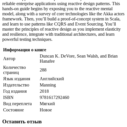
reliable enterprise applications using reactive design patterns. This
hands-on guide begins by exposing you to the reactive mental
model, along with a survey of core technologies like the Akka actors
framework. Then, you’ll build a proof-of-concept system in Scala,
and learn to use patterns like CQRS and Event Sourcing. You’ll
master the principles of reactive design as you implement elasticity
and resilience, integrate with traditional architectures, and learn
powerful testing techniques.
Информация о книге
Duncan K. DeVore, Sean Walsh, and Brian
Автор
Hanafee
Количество
288
страниц
Язык издания
Английский
Издательство
Manning
Год издания
2018
ISBN
9781617292460
Вид переплета
Мягкий
Состояние
Новое
Оставить отзыв