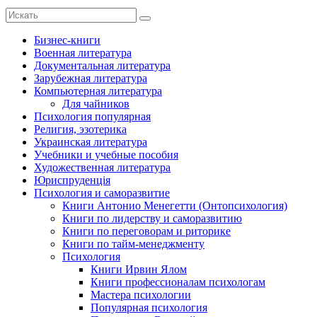
Бизнес-книги
Военная литература
Документальная литература
Зарубежная литература
Компьютерная литература
Для чайников
Психология популярная
Религия, эзотерика
Украинская литература
Учебники и учебные пособия
Художественная литература
Юриспруденція
Психология и саморазвитие
Книги Антонио Менегетти (Онтопсихология)
Книги по лидерству и саморазвитию
Книги по переговорам и риторике
Книги по тайм-менеджменту
Психология
Книги Ирвин Ялом
Книги профессионалам психологам
Мастера психологии
Популярная психология