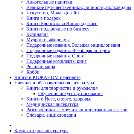
Алкогольные напитки
Великие путешественники, личности, полководцы
Искусство, Мода, Дизайн
Книга в подарок
Книги Бронислава Виногродского
Книги подарочные по бизнесу
Кулинария
Мудрости, афоризмы
Подарочные издания. Большая энциклопедия
Подарочные издания. Всеобщая история
Подарочные издания. Спорт
Подарочные комплекты книг
Религии мира
Хобби
Книги в КОЖАНОМ переплете
Научная и образовательная литература
Книги для творчества и рукоделия
Обучение искусству рисования
Книги о Йоге, спорте, здоровье
Медицинская литература
Разговорники, самоучители иностранных языков
Словари, енциклопедии
Компьютерная литература