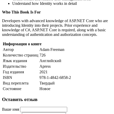
Understand how Identity works in detail
Who This Book Is For
Developers with advanced knowledge of ASP.NET Core who are
introducing Identity into their projects. Prior experience and
knowledge of C#, ASP.NET Core is required, along with a basic
understanding of authentication and authorization concepts.
Информация о книге
Автор
Adam Freeman
Количество страниц
726
Язык издания
Английский
Издательство
Apress
Год издания
2021
ISBN
978-1-4842-6858-2
Вид переплета
Твердый
Состояние
Новое
Оставить отзыв
Ваше имя