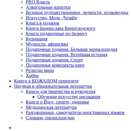
PRO Власть
Алкогольные напитки
Великие путешественники, личности, полководцы
Искусство, Мода, Дизайн
Книга в подарок
Книги Бронислава Виногродского
Книги подарочные по бизнесу
Кулинария
Мудрости, афоризмы
Подарочные издания. Большая энциклопедия
Подарочные издания. Всеобщая история
Подарочные издания. Спорт
Подарочные комплекты книг
Религии мира
Хобби
Книги в КОЖАНОМ переплете
Научная и образовательная литература
Книги для творчества и рукоделия
Обучение искусству рисования
Книги о Йоге, спорте, здоровье
Медицинская литература
Разговорники, самоучители иностранных языков
Словари, енциклопедии