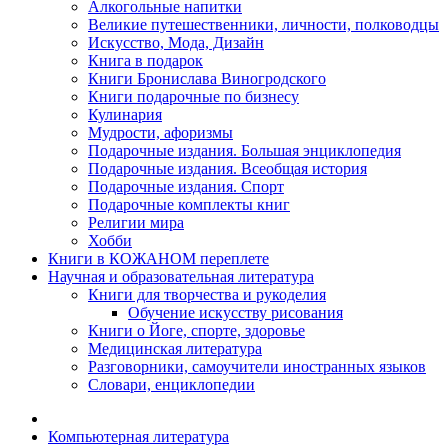
Алкогольные напитки
Великие путешественники, личности, полководцы
Искусство, Мода, Дизайн
Книга в подарок
Книги Бронислава Виногродского
Книги подарочные по бизнесу
Кулинария
Мудрости, афоризмы
Подарочные издания. Большая энциклопедия
Подарочные издания. Всеобщая история
Подарочные издания. Спорт
Подарочные комплекты книг
Религии мира
Хобби
Книги в КОЖАНОМ переплете
Научная и образовательная литература
Книги для творчества и рукоделия
Обучение искусству рисования
Книги о Йоге, спорте, здоровье
Медицинская литература
Разговорники, самоучители иностранных языков
Словари, енциклопедии
Компьютерная литература