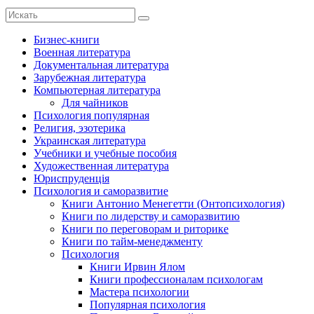
Бизнес-книги
Военная литература
Документальная литература
Зарубежная литература
Компьютерная литература
Для чайников
Психология популярная
Религия, эзотерика
Украинская литература
Учебники и учебные пособия
Художественная литература
Юриспруденція
Психология и саморазвитие
Книги Антонио Менегетти (Онтопсихология)
Книги по лидерству и саморазвитию
Книги по переговорам и риторике
Книги по тайм-менеджменту
Психология
Книги Ирвин Ялом
Книги профессионалам психологам
Мастера психологии
Популярная психология