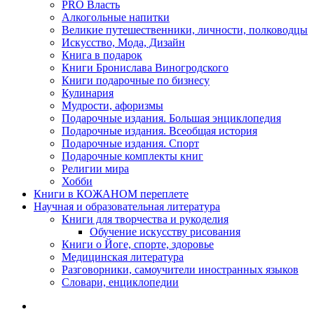
PRO Власть
Алкогольные напитки
Великие путешественники, личности, полководцы
Искусство, Мода, Дизайн
Книга в подарок
Книги Бронислава Виногродского
Книги подарочные по бизнесу
Кулинария
Мудрости, афоризмы
Подарочные издания. Большая энциклопедия
Подарочные издания. Всеобщая история
Подарочные издания. Спорт
Подарочные комплекты книг
Религии мира
Хобби
Книги в КОЖАНОМ переплете
Научная и образовательная литература
Книги для творчества и рукоделия
Обучение искусству рисования
Книги о Йоге, спорте, здоровье
Медицинская литература
Разговорники, самоучители иностранных языков
Словари, енциклопедии