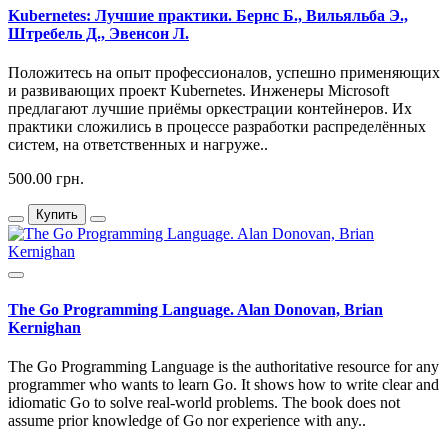
Kubernetes: Лучшие практики. Бернс Б., Вильяльба Э.,
Штребель Д., Эвенсон Л.
Положитесь на опыт профессионалов, успешно применяющих
и развивающих проект Kubernetes. Инженеры Microsoft
предлагают лучшие приёмы оркестрации контейнеров. Их
практики сложились в процессе разработки распределённых
систем, на ответственных и нагруже..
500.00 грн.
Купить
The Go Programming Language. Alan Donovan, Brian
Kernighan
The Go Programming Language is the authoritative resource for any
programmer who wants to learn Go. It shows how to write clear and
idiomatic Go to solve real-world problems. The book does not
assume prior knowledge of Go nor experience with any..