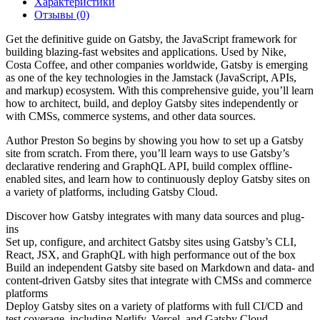
Характеристики
Отзывы (0)
Get the definitive guide on Gatsby, the JavaScript framework for
building blazing-fast websites and applications. Used by Nike,
Costa Coffee, and other companies worldwide, Gatsby is emerging
as one of the key technologies in the Jamstack (JavaScript, APIs,
and markup) ecosystem. With this comprehensive guide, you’ll learn
how to architect, build, and deploy Gatsby sites independently or
with CMSs, commerce systems, and other data sources.
Author Preston So begins by showing you how to set up a Gatsby
site from scratch. From there, you’ll learn ways to use Gatsby’s
declarative rendering and GraphQL API, build complex offline-
enabled sites, and learn how to continuously deploy Gatsby sites on
a variety of platforms, including Gatsby Cloud.
Discover how Gatsby integrates with many data sources and plug-
ins
Set up, configure, and architect Gatsby sites using Gatsby’s CLI,
React, JSX, and GraphQL with high performance out of the box
Build an independent Gatsby site based on Markdown and data- and
content-driven Gatsby sites that integrate with CMSs and commerce
platforms
Deploy Gatsby sites on a variety of platforms with full CI/CD and
test coverage, including Netlify, Vercel, and Gatsby Cloud