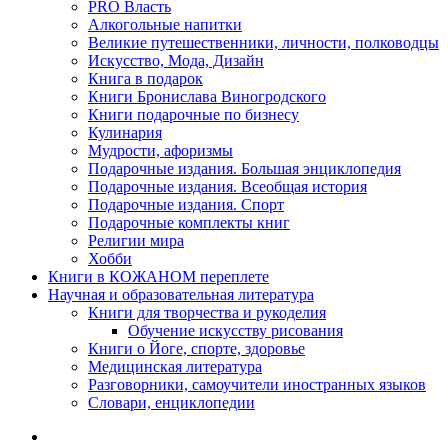
PRO Власть
Алкогольные напитки
Великие путешественники, личности, полководцы
Искусство, Мода, Дизайн
Книга в подарок
Книги Бронислава Виногродского
Книги подарочные по бизнесу
Кулинария
Мудрости, афоризмы
Подарочные издания. Большая энциклопедия
Подарочные издания. Всеобщая история
Подарочные издания. Спорт
Подарочные комплекты книг
Религии мира
Хобби
Книги в КОЖАНОМ переплете
Научная и образовательная литература
Книги для творчества и рукоделия
Обучение искусству рисования
Книги о Йоге, спорте, здоровье
Медицинская литература
Разговорники, самоучители иностранных языков
Словари, енциклопедии