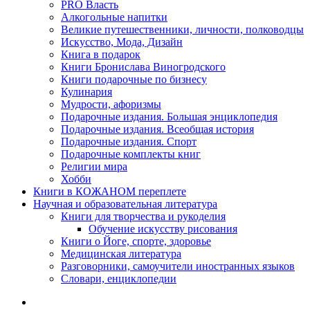
PRO Власть
Алкогольные напитки
Великие путешественники, личности, полководцы
Искусство, Мода, Дизайн
Книга в подарок
Книги Бронислава Виногродского
Книги подарочные по бизнесу
Кулинария
Мудрости, афоризмы
Подарочные издания. Большая энциклопедия
Подарочные издания. Всеобщая история
Подарочные издания. Спорт
Подарочные комплекты книг
Религии мира
Хобби
Книги в КОЖАНОМ переплете
Научная и образовательная литература
Книги для творчества и рукоделия
Обучение искусству рисования
Книги о Йоге, спорте, здоровье
Медицинская литература
Разговорники, самоучители иностранных языков
Словари, енциклопедии