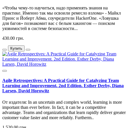
«Чтобы чему-то научиться, надо применять знания на
практике. Именно так мы освоили ремесло взлома» - Майкл
Принс и Йоберт Абма, соучредители HackerOne. «Ловушка
для багов» познакомит вас с белым хакингом — поиском
уязвимостей в системе безопасности...
430.00 грн.
Купить
Agile Retrospectives: A Practical Guide for Catalyzing Team
Learning and Improvement. 2nd Edition. Esther Derby, Diana
Larsen, David Horowitz
От издателя: In an uncertain and complex world, learning is more
important than ever before. In fact, it can be a competitive
advantage. Teams and organizations that learn rapidly deliver greater
customer value faster and more reliably. Furtherm..
1 520.00 грн.