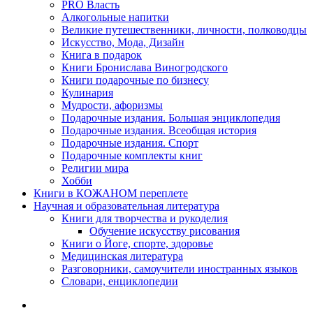
PRO Власть
Алкогольные напитки
Великие путешественники, личности, полководцы
Искусство, Мода, Дизайн
Книга в подарок
Книги Бронислава Виногродского
Книги подарочные по бизнесу
Кулинария
Мудрости, афоризмы
Подарочные издания. Большая энциклопедия
Подарочные издания. Всеобщая история
Подарочные издания. Спорт
Подарочные комплекты книг
Религии мира
Хобби
Книги в КОЖАНОМ переплете
Научная и образовательная литература
Книги для творчества и рукоделия
Обучение искусству рисования
Книги о Йоге, спорте, здоровье
Медицинская литература
Разговорники, самоучители иностранных языков
Словари, енциклопедии