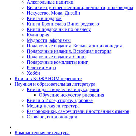
Алкогольные напитки
Великие путешественники, личности, полководцы
Искусство, Мода, Дизайн
Книга в подарок
Книги Бронислава Виногродского
Книги подарочные по бизнесу
Кулинария
Мудрости, афоризмы
Подарочные издания. Большая энциклопедия
Подарочные издания. Всеобщая история
Подарочные издания. Спорт
Подарочные комплекты книг
Религии мира
Хобби
Книги в КОЖАНОМ переплете
Научная и образовательная литература
Книги для творчества и рукоделия
Обучение искусству рисования
Книги о Йоге, спорте, здоровье
Медицинская литература
Разговорники, самоучители иностранных языков
Словари, енциклопедии
Компьютерная литература