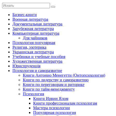
Бизнес-книги
Военная литература
Документальная литература
Зарубежная литература
Компьютерная литература
Для чайников
Психология популярная
Религия, эзотерика
Украинская литература
Учебники и учебные пособия
Художественная литература
Юриспруденція
Психология и саморазвитие
Книги Антонио Менегетти (Онтопсихология)
Книги по лидерству и саморазвитию
Книги по переговорам и риторике
Книги по тайм-менеджменту
Психология
Книги Ирвин Ялом
Книги профессионалам психологам
Мастера психологии
Популярная психология