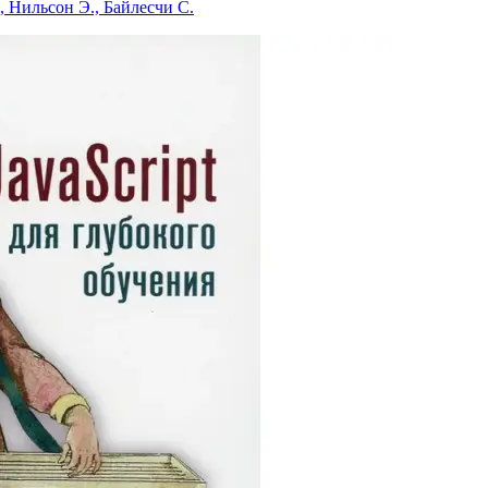
., Нильсон Э., Байлесчи С.