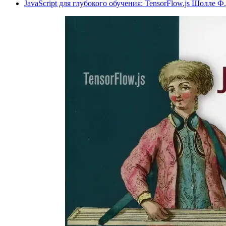
JavaScript для глубокого обучения: TensorFlow.js Шолле Ф