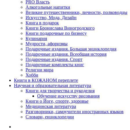
PRO Власть
Алкогольные напитки
Великие путешественники, личности, полководцы
Искусство, Мода, Дизайн
Книга в подарок
Книги Бронислава Виногродского
Книги подарочные по бизнесу
Кулинария
Мудрости, афоризмы
Подарочные издания. Большая энциклопедия
Подарочные издания. Всеобщая история
Подарочные издания. Спорт
Подарочные комплекты книг
Религии мира
Хобби
Книги в КОЖАНОМ переплете
Научная и образовательная литература
Книги для творчества и рукоделия
Обучение искусству рисования
Книги о Йоге, спорте, здоровье
Медицинская литература
Разговорники, самоучители иностранных языков
Словари, енциклопедии