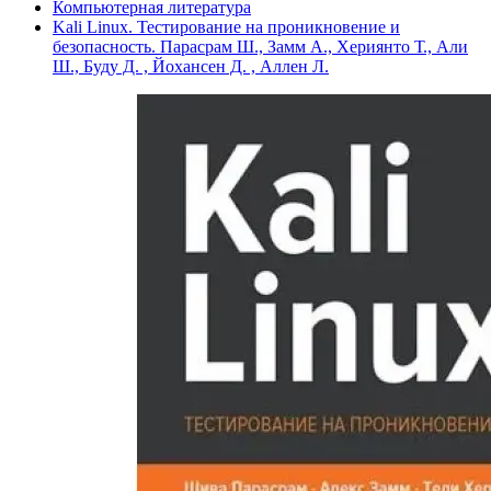
Компьютерная литература
Kali Linux. Тестирование на проникновение и
безопасность. Парасрам Ш., Замм А., Хериянто Т., Али
Ш., Буду Д. , Йохансен Д. , Аллен Л.