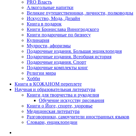
PRO Власть
Алкогольные напитки
Великие путешественники, личности, полководцы
Искусство, Мода, Дизайн
Книга в подарок
Книги Бронислава Виногродского
Книги подарочные по бизнесу
Кулинария
Мудрости, афоризмы
Подарочные издания. Большая энциклопедия
Подарочные издания. Всеобщая история
Подарочные издания. Спорт
Подарочные комплекты книг
Религии мира
Хобби
Книги в КОЖАНОМ переплете
Научная и образовательная литература
Книги для творчества и рукоделия
Обучение искусству рисования
Книги о Йоге, спорте, здоровье
Медицинская литература
Разговорники, самоучители иностранных языков
Словари, енциклопедии