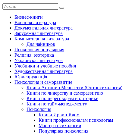
Бизнес-книги
Военная литература
Документальная литература
Зарубежная литература
Компьютерная литература
Для чайников
Психология популярная
Религия, эзотерика
Украинская литература
Учебники и учебные пособия
Художественная литература
Юриспруденція
Психология и саморазвитие
Книги Антонио Менегетти (Онтопсихология)
Книги по лидерству и саморазвитию
Книги по переговорам и риторике
Книги по тайм-менеджменту
Психология
Книги Ирвин Ялом
Книги профессионалам психологам
Мастера психологии
Популярная психология