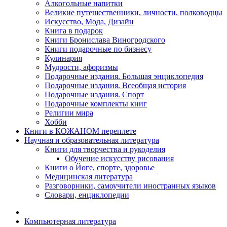
Алкогольные напитки
Великие путешественники, личности, полководцы
Искусство, Мода, Дизайн
Книга в подарок
Книги Бронислава Виногродского
Книги подарочные по бизнесу
Кулинария
Мудрости, афоризмы
Подарочные издания. Большая энциклопедия
Подарочные издания. Всеобщая история
Подарочные издания. Спорт
Подарочные комплекты книг
Религии мира
Хобби
Книги в КОЖАНОМ переплете
Научная и образовательная литература
Книги для творчества и рукоделия
Обучение искусству рисования
Книги о Йоге, спорте, здоровье
Медицинская литература
Разговорники, самоучители иностранных языков
Словари, енциклопедии
Компьютерная литература