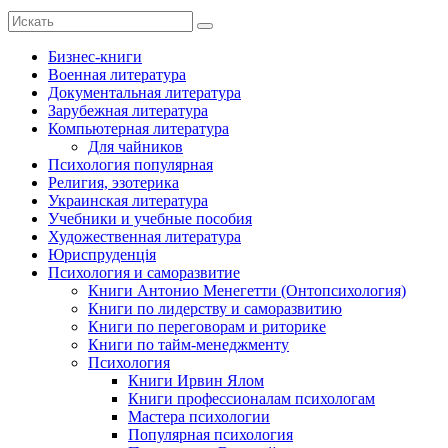
Бизнес-книги
Военная литература
Документальная литература
Зарубежная литература
Компьютерная литература
Для чайников
Психология популярная
Религия, эзотерика
Украинская литература
Учебники и учебные пособия
Художественная литература
Юриспруденція
Психология и саморазвитие
Книги Антонио Менегетти (Онтопсихология)
Книги по лидерству и саморазвитию
Книги по переговорам и риторике
Книги по тайм-менеджменту
Психология
Книги Ирвин Ялом
Книги профессионалам психологам
Мастера психологии
Популярная психология