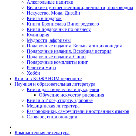
Алкогольные напитки
Великие путешественники, личности, полководцы
Искусство, Мода, Дизайн
Книга в подарок
Книги Бронислава Виногродского
Книги подарочные по бизнесу
Кулинария
Мудрости, афоризмы
Подарочные издания. Большая энциклопедия
Подарочные издания. Всеобщая история
Подарочные издания. Спорт
Подарочные комплекты книг
Религии мира
Хобби
Книги в КОЖАНОМ переплете
Научная и образовательная литература
Книги для творчества и рукоделия
Обучение искусству рисования
Книги о Йоге, спорте, здоровье
Медицинская литература
Разговорники, самоучители иностранных языков
Словари, енциклопедии
Компьютерная литература