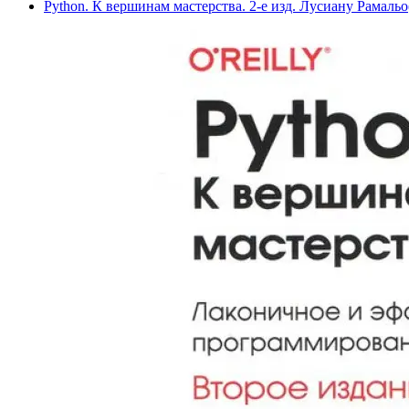
Python. К вершинам мастерства. 2-е изд. Лусиану Рамальо(т