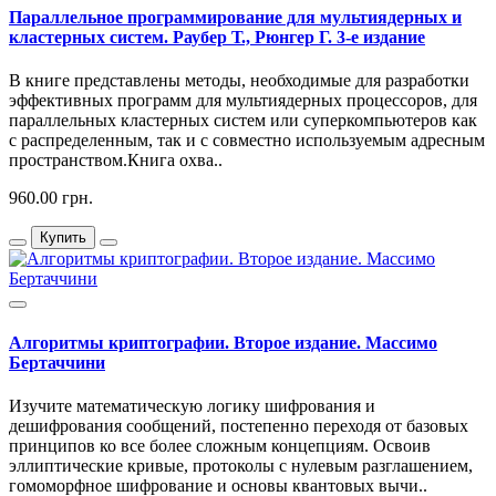
Параллельное программирование для мультиядерных и
кластерных систем. Раубер Т., Рюнгер Г. 3-е издание
В книге представлены методы, необходимые для разработки
эффективных программ для мультиядерных процессоров, для
параллельных кластерных систем или суперкомпьютеров как
с распределенным, так и с совместно используемым адресным
пространством.Книга охва..
960.00 грн.
Купить
Алгоритмы криптографии. Второе издание. Массимо
Бертаччини
Изучите математическую логику шифрования и
дешифрования сообщений, постепенно переходя от базовых
принципов ко все более сложным концепциям. Освоив
эллиптические кривые, протоколы с нулевым разглашением,
гомоморфное шифрование и основы квантовых вычи..