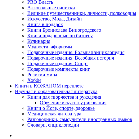
PRO Власть
Алкогольные напитки
Великие путешественники, личности, полководцы
Искусство, Мода, Дизайн
Книга в подарок
Книги Бронислава Виногродского
Книги подарочные по бизнесу
Кулинария
Мудрости, афоризмы
Подарочные издания. Большая энциклопедия
Подарочные издания. Всеобщая история
Подарочные издания. Спорт
Подарочные комплекты книг
Религии мира
Хобби
Книги в КОЖАНОМ переплете
Научная и образовательная литература
Книги для творчества и рукоделия
Обучение искусству рисования
Книги о Йоге, спорте, здоровье
Медицинская литература
Разговорники, самоучители иностранных языков
Словари, енциклопедии