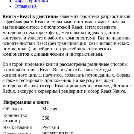
Характеристики
Отзывы (0)
Книга «React в действии»
знакомит фронтенд-разработчиков
с фреймворком React и смежными инструментами. Сначала
вы познакомитесь с библиотекой React, затем освежите
материал о некоторых фундаментальных идеях в данном
контексте и узнаете о работе с компонентами. Вы на практике
освоите чистый React (без транспиляции, без синтаксических
помощников), перейдете от простейших статических
компонентов к динамическим и интерактивным.
Во второй половине книги рассмотрены различные способы
взаимодействия с React. Вы изучите базовые методы
жизненного цикла, научитесь создавать поток данных, формы,
а также тестировать приложения. На закуску вас ждет
материал об архитектуре React-приложения, взаимодействии с
Redux, экскурс в серверный рендеринг и обзор React Native.
Информация о книге
Обложка
Мягкая
Количество
368
страниц
Язык издания
Русский
Издательство
PRINT2PRINT