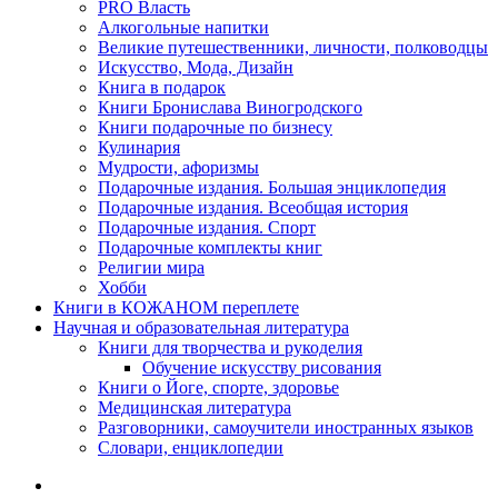
PRO Власть
Алкогольные напитки
Великие путешественники, личности, полководцы
Искусство, Мода, Дизайн
Книга в подарок
Книги Бронислава Виногродского
Книги подарочные по бизнесу
Кулинария
Мудрости, афоризмы
Подарочные издания. Большая энциклопедия
Подарочные издания. Всеобщая история
Подарочные издания. Спорт
Подарочные комплекты книг
Религии мира
Хобби
Книги в КОЖАНОМ переплете
Научная и образовательная литература
Книги для творчества и рукоделия
Обучение искусству рисования
Книги о Йоге, спорте, здоровье
Медицинская литература
Разговорники, самоучители иностранных языков
Словари, енциклопедии