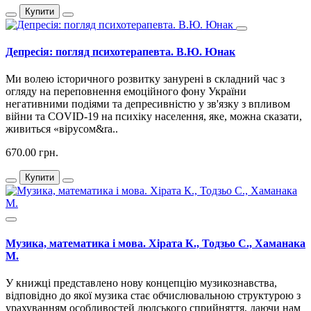
Купити
Депресія: погляд психотерапевта. В.Ю. Юнак
Ми волею історичного розвитку занурені в складний час з
огляду на переповнення емоційного фону України
негативними подіями та депресивністю у зв'язку з впливом
війни та COVID-19 на психіку населення, яке, можна сказати,
живиться «вірусом&ra..
670.00 грн.
Купити
Музика, математика і мова. Хірата К., Тодзьо С., Хаманака
М.
У книжці представлено нову концепцію музикознавства,
відповідно до якої музика стає обчислювальною структурою з
урахуванням особливостей людського сприйняття, даючи нам