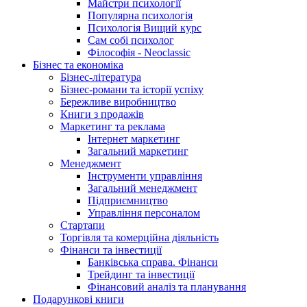
Майстри психології
Популярна психологія
Психологія Вищий курс
Сам собі психолог
Філософія - Neoclassic
Бізнес та економіка
Бізнес-література
Бізнес-романи та історії успіху
Бережливе виробництво
Книги з продажів
Маркетинг та реклама
Інтернет маркетинг
Загальний маркетинг
Менеджмент
Інструменти управління
Загальний менеджмент
Підприємництво
Управління персоналом
Стартапи
Торгівля та комерційна діяльність
Фінанси та інвестиції
Банківська справа. Фінанси
Трейдинг та інвестиції
Фінансовий аналіз та планування
Подарункові книги