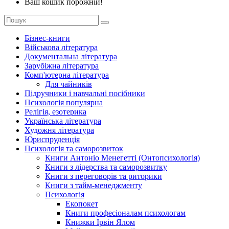
Ваш кошик порожній!
Бізнес-книги
Військова література
Документальна література
Зарубіжна література
Комп'ютерна література
Для чайників
Підручники і навчальні посібники
Психологія популярна
Релігія, езотерика
Українська література
Художня література
Юриспруденція
Психологія та саморозвиток
Книги Антоніо Менегетті (Онтопсихологія)
Книги з лідерства та саморозвитку
Книги з переговорів та риторики
Книги з тайм-менеджменту
Психологія
Екопокет
Книги професіоналам психологам
Книжки Ірвін Ялом