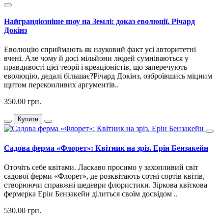
Найграндіозніше шоу на Землі: доказ еволюції. Річард
Докінз
Еволюцію сприймають як науковий факт усі авторитетні
вчені. Але чому й досі мільйони людей сумніваються у
правдивості цієї теорії і креаціоністів, що заперечують
еволюцію, дедалі більшає?Річард Докінз, озброївшись міцним
щитом переконливих аргументів..
350.00 грн.
Купити
Садова ферма «Флорет»: Квітник на зріз. Ерін Бензакейн
Оточіть себе квітами. Ласкаво просимо у захопливий світ
садової ферми «Флорет», де розквітають сотні сортів квітів,
створюючи справжні шедеври флористики. Зіркова квіткова
фермерка Ерін Бензакейн ділиться своїм досвідом ..
530.00 грн.