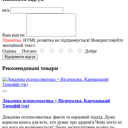
ім'я
Ваш відгук:
Примітка:
HTML розмітка не підтримується! Використовуйте
звичайний текст.
Оцінка
Погано
Добре
Відправити відгук
Рекомендовані товари
Доказова психосоматика + Вісцералка. Кармацький
Тимофій (тв)
Доказова психосоматика: факти та науковий підхід. Дуже
корисна книга для всіх, хто думає про здоров'я Чому ніхто ні
від чого не виліковується? Люди десятиліттями ходять по