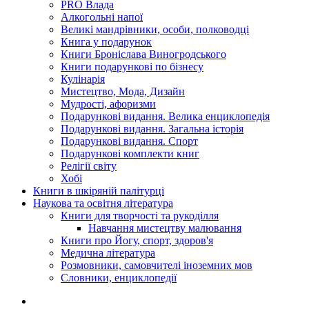
PRO Влада
Алкогольні напої
Великі мандрівники, особи, полководці
Книга у подарунок
Книги Броніслава Виногродського
Книги подарункові по бізнесу
Кулінарія
Мистецтво, Мода, Дизайн
Мудрості, афоризми
Подарункові видання. Велика енциклопедія
Подарункові видання. Загальна історія
Подарункові видання. Спорт
Подарункові комплекти книг
Релігії світу
Хобі
Книги в шкіряній палітурці
Наукова та освітня література
Книги для творчості та рукоділля
Навчання мистецтву малювання
Книги про Йогу, спорт, здоров'я
Медична література
Розмовники, самовчителі іноземних мов
Словники, енциклопедії