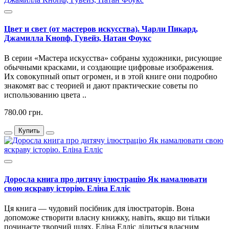
Цвет и свет (от мастеров искусства). Чарли Пикард,
Джамилла Кнопф, Гувейз, Натан Фоукс
В серии «Мастера искусства» собраны художники, рисующие
обычными красками, и создающие цифровые изображения.
Их совокупный опыт огромен, и в этой книге они подробно
знакомят вас с теорией и дают практические советы по
использованию цвета ..
780.00 грн.
Купить
Доросла книга про дитячу ілюстрацію Як намалювати
свою яскраву історію. Еліна Елліс
Ця книга — чудовий посібник для ілюстраторів. Вона
допоможе створити власну книжку, навіть, якщо ви тільки
починаєте творчий шлях. Еліна Елліс ділиться власним