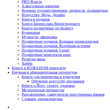
PRO Власть
Алкогольные напитки
Великие путешественники, личности, полководцы
Искусство, Мода, Дизайн
Книга в подарок
Книги Бронислава Виногродского
Книги подарочные по бизнесу
Кулинария
Мудрости, афоризмы
Подарочные издания. Большая энциклопедия
Подарочные издания. Всеобщая история
Подарочные издания. Спорт
Подарочные комплекты книг
Религии мира
Хобби
Книги в КОЖАНОМ переплете
Научная и образовательная литература
Книги для творчества и рукоделия
Обучение искусству рисования
Книги о Йоге, спорте, здоровье
Медицинская литература
Разговорники, самоучители иностранных языков
Словари, енциклопедии