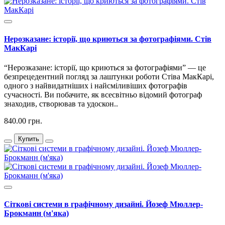
Нерозказане: історії, що криються за фотографіями. Стів
МакКарі
“Нерозказане: історії, що криються за фотографіями” — це
безпрецедентний погляд за лаштунки роботи Стіва МакКарі,
одного з найвидатніших і найсміливіших фотографів
сучасності. Ви побачите, як всесвітньо відомий фотограф
знаходив, створював та удоскон..
840.00 грн.
Купить
Сіткові системи в графічному дизайні. Йозеф Мюллер-
Брокманн (м'яка)