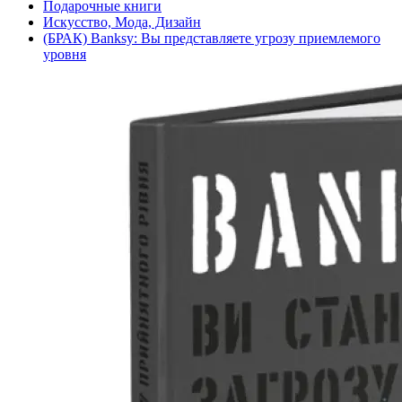
Подарочные книги
Искусство, Мода, Дизайн
(БРАК) Banksy: Вы представляете угрозу приемлемого
уровня