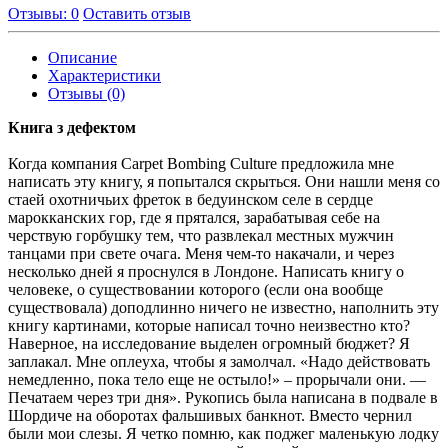
Отзывы: 0
Оставить отзыв
Описание
Характеристики
Отзывы (0)
Книга з дефектом
Когда компания Carpet Bombing Culture предложила мне
написать эту книгу, я попытался скрыться. Они нашли меня со
стаей охотничьих фреток в бедуинском селе в сердце
марокканских гор, где я прятался, зарабатывая себе на
черствую горбушку тем, что развлекал местных мужчин
танцами при свете очага. Меня чем-то накачали, и через
несколько дней я проснулся в Лондоне. Написать книгу о
человеке, о существовании которого (если она вообще
существовала) доподлинно ничего не известно, наполнить эту
книгу картинами, которые написал точно неизвестно кто?
Наверное, на исследование выделен огромный бюджет? Я
заплакал. Мне оплеуха, чтобы я замолчал. «Надо действовать
немедленно, пока тело еще не остыло!» – прорычали они. —
Печатаем через три дня». Рукопись была написана в подвале в
Шордиче на оборотах фальшивых банкнот. Вместо чернил
были мои слезы. Я четко помню, как поджег маленькую лодку