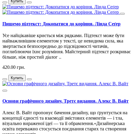
Купить
Пишемо підтекст: Докопатися до коріння. Лінда Сеґер
Усе найцікавіше криється між рядками. Підтекст може бути
найважливішим елементом у тексті, це невидима сила, яка
звертається безпосередньо до підсвідомості читачів,
поглиблюючи їхнє розуміння. Майстерний підтекст розкриває
більше, ніж простий діалог ..
420.00 грн.
Купить
Основи графічного дизайну. Третє видання. Алекс В. Вайт
Алекс В. Вайт пропонує бачення дизайну, що ґрунтується на
концепції єдності та взаємодії змістових елементів — і тла,
візуально вираженої ідеї — та її обрамлення.«Дизайнерська
освіта переважно стосується поєднання старих та створення