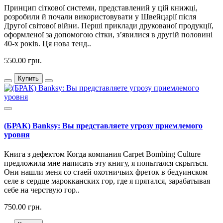
Принцип сіткової системи, представлений у цій книжці,
розробили й почали використовувати у Швейцарії після
Другої світової війни. Перші приклади друкованої продукції,
оформленої за допомогою сітки, з’явилися в другій половині
40-х років. Ця нова тенд..
550.00 грн.
Купить
(БРАК) Banksy: Вы представляете угрозу приемлемого
уровня
Книга з дефектом Когда компания Carpet Bombing Culture
предложила мне написать эту книгу, я попытался скрыться.
Они нашли меня со стаей охотничьих фреток в бедуинском
селе в сердце марокканских гор, где я прятался, зарабатывая
себе на черствую гор..
750.00 грн.