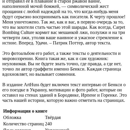
и отправил ее в плавание в старой ржавой ванне,
наполненной мочой бомжей, — символический жест
прощания с любой надеждой на то, что когда-нибудь меня
будут серьезно воспринимать как писателя. К черту прошлое!
Меня уничтожено. Так же, как и вас, в первую очередь за то,
что вы захотели стать частью этой шарады. Как всегда, Carpet
Bombing Culture кормит вас мешанкой лжи, полулжи и на три
четверти лжи, утоляя ваше наивное и ужасное стремление к
истине. Вперед. Удачи. – Патрик Поттер, автор текста.
Это фотоальбом его работ, а также тексты о деятельности и
мировоззрении. Книга такая же, как и сам художник:
неуловимая. Вы не будете знать точно, где правда, а где нет,
точно ли автор граффити именно Бенкси. Каждая страница
вдохновляет, но вызывает сомнения.
В издание ArtHuss будет включен текст интервью от Бенкси о
его поездке в Украину, мотивации и фото работ, которые он
оставил на стенах зданий в Бородянке, Ирпене и Горенке. Это
часть нашей истории, которую важно отметить на страницах.
Информация о книге
Обложка
Твёрдая
Количество страниц
240